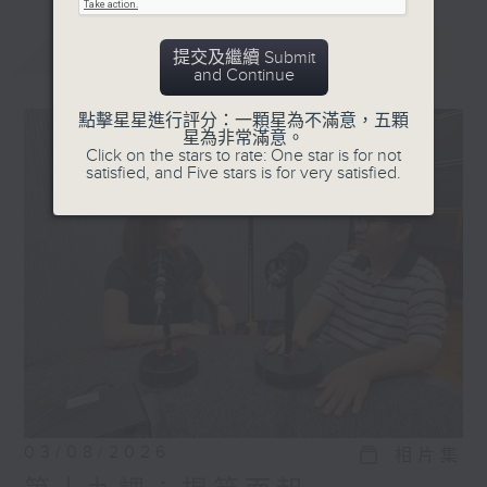
最新
LATEST
提交及繼續 Submit
and Continue
點擊星星進行評分：一顆星為不滿意，五顆
星為非常滿意。
Click on the stars to rate: One star is for not
satisfied, and Five stars is for very satisfied.
03/08/2026
相片集