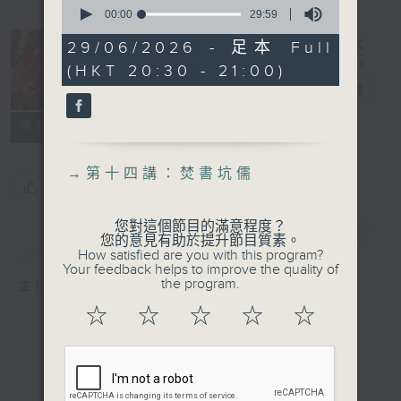
0
seconds
00:00
29:59
of
29
29/06/2026 - 足本 Full
minutes,
長進課程: 解密
(HKT 20:30 - 21:00)
59
seconds
秦朝
電台直播
所有集數
→
第十四講：焚書坑儒
您喜歡這個節目嗎?
您對這個節目的滿意程度？
簡介
GIST
您的意見有助於提升節目質素。
How satisfied are you with this program?
Your feedback helps to improve the quality of
the program.
主持人：馮天樂、黃好婷
☆
☆
☆
☆
☆