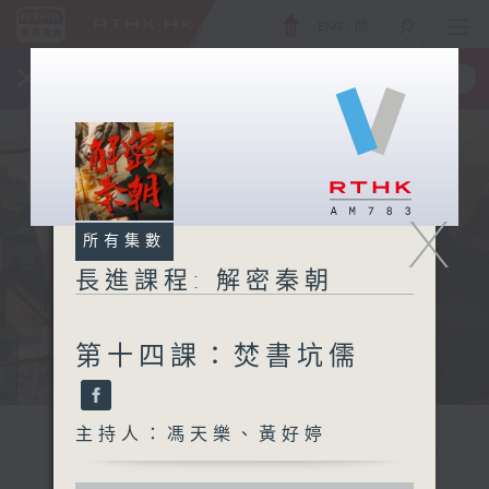
ENG
/
簡
×
全新 RTHK On The Go
取得
一手掌握 RTHK 電台、電視節目
X
所有集數
長進課程: 解密秦朝
第十四課：焚書坑儒
主持人：馮天樂、黃好婷