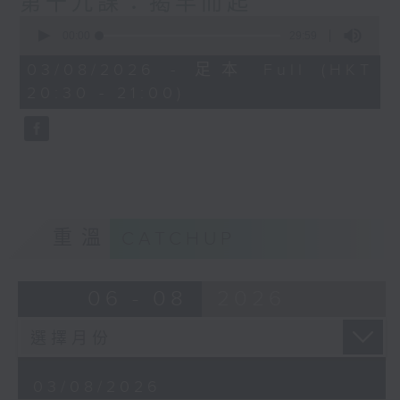
第十九課：揭竿而起
0
seconds
00:00
29:59
of
29
03/08/2026 - 足本 Full (HKT
minutes,
20:30 - 21:00)
59
seconds
重溫
CATCHUP
06 - 08
2026
03/08/2026