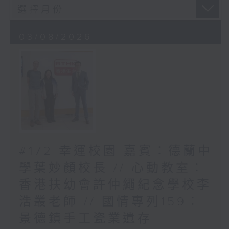
03/08/2026
#172 幸運校園 嘉賓︰德蘭中
學葉妙顏校長 // 心動教室︰
香港扶幼會許仲繩紀念學校李
浩叢老師 // 國情專列159︰
景德鎮手工瓷業遺存