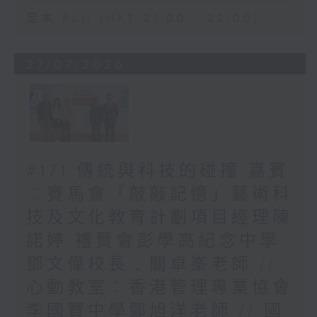
足本 Full (HKT 21:00 - 22:00)
27/07/2026
#171 傳統與科技的碰撞 嘉賓
︰賽馬會「敲敲記憶」藝術科
技及文化教育計劃項目經理陳
諾婷 禮賢會彭學高紀念中學
鄧文偉校長﹑關卓峯老師 //
心動教室︰香港管理專業協會
李國寶中學鄭旭洋老師 // 國