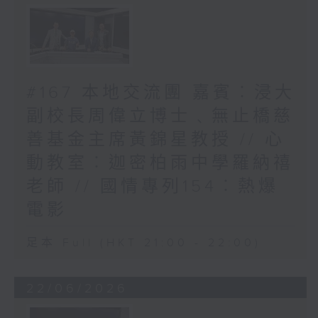
#167 本地交流團 嘉賓︰浸大
副校長周偉立博士﹑無止橋慈
善基金主席黃錦星教授 // 心
動教室︰迦密柏雨中學羅納禧
老師 // 國情專列154︰熱爆
電影
足本 Full (HKT 21:00 - 22:00)
22/06/2026