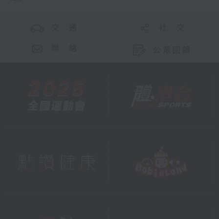
交 通
社 交
聯 絡
公眾回饋