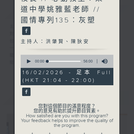
道中學姚雅藍老師 //
簡介
GIST
國情專列135︰灰塑
主持人：洪肇賢、陳狄安
對教與學都關心上心之有心人
包括教師、校長、學生、家長、學者及官員，
主持人：洪肇賢、陳狄安
一起來
關懷教育團隊
0
seconds
00:00
56:00
關注教育政策
of
關顧教育生態
56
16/02/2026 - 足本 Full
更多...
minutes,
(HKT 21:04 - 22:00)
0
#香港電台文教組
seconds
最新
LATEST
您對這個節目的滿意程度？
您的意見有助於提升節目質素。
How satisfied are you with this program?
Your feedback helps to improve the quality of
the program.