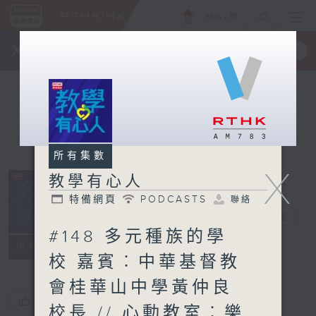
ENG
/
簡
×
全新 RTHK On The Go
取得
一手掌握 RTHK 電台、電視節目
所有集數
X
教學有心人
特備網頁
PODCASTS
聯絡
教學有心人
電台直播
#148 多元種族的學
特備網頁
PODCASTS
聯絡
所有集數
校 嘉賓︰中華基督教
會桂華山中學黃仲良
您喜歡這個節目嗎?
校長 // 心動教室︰樂