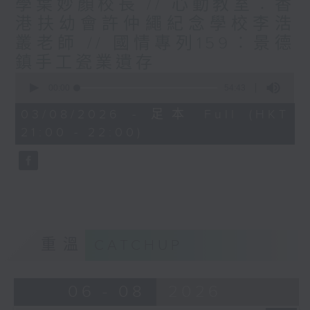
學葉妙顏校長 // 心動教室︰香
港扶幼會許仲繩紀念學校李浩
叢老師 // 國情專列159︰景德
鎮手工瓷業遺存
0
seconds
00:00
54:43
of
54
03/08/2026 - 足本 Full (HKT
minutes,
21:00 - 22:00)
43
seconds
重溫
CATCHUP
06 - 08
2026