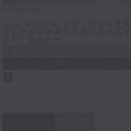
03/08/2026
#172 幸運校園 嘉賓︰德蘭中學葉
港扶幼會許仲繩紀念學校李浩叢老師
鎮手工瓷業遺存
0
seconds
00:00
of
54
03/08/2026 - 足本 Full (HKT 21:00
minutes,
43
seconds
Volume
90%
06 - 08
2026