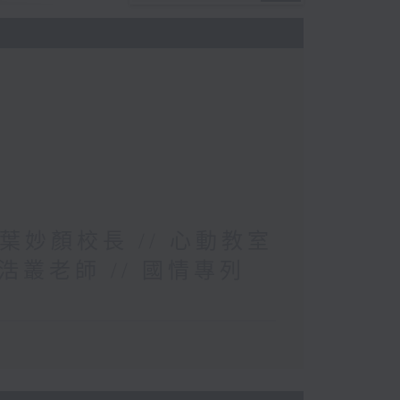
葉妙顏校長 // 心動教室
叢老師 // 國情專列