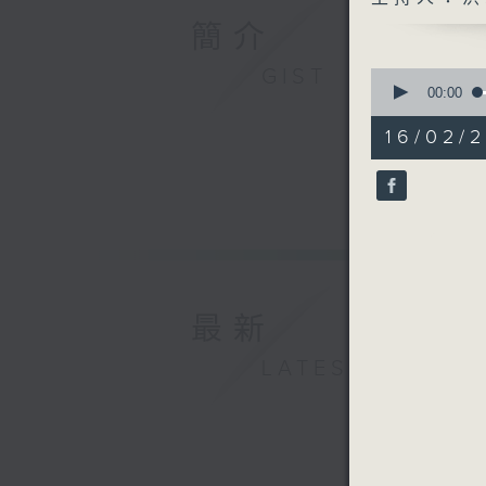
簡介
GIST
0
seconds
00:00
of
56
16/02/2
minutes,
0
seconds
90%
最新
LATEST