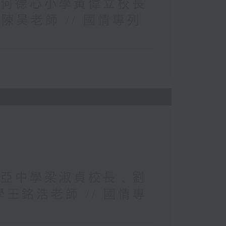
子會何德心小學黃偉立校長
陳昊老師 // 國情專列
︰新亞中學梁淑貞校長﹑劉
學王銘浩老師 // 國情專