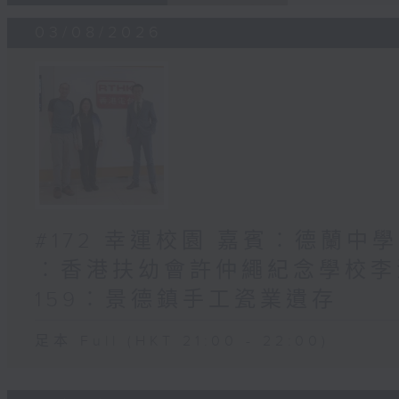
03/08/2026
#172 幸運校園 嘉賓︰德蘭中學
︰香港扶幼會許仲繩紀念學校李浩
159︰景德鎮手工瓷業遺存
足本 Full (HKT 21:00 - 22:00)