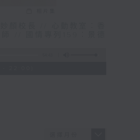
相片集
妙顏校長 // 心動教室︰香
 // 國情專列159︰景德
54:43
 - 22:00)