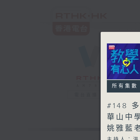
所有集數
電台直播
#148
華山中學
姚雅藍老
主持人：洪