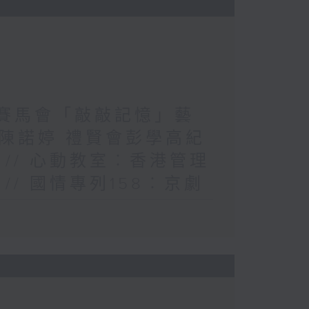
賓︰賽馬會「敲敲記憶」藝
陳諾婷 禮賢會彭學高紀
// 心動教室︰香港管理
/ 國情專列158︰京劇