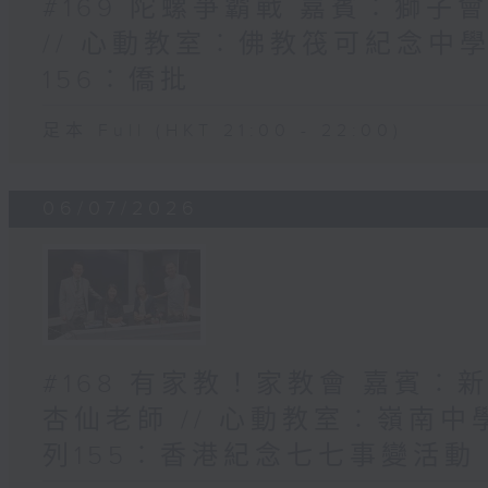
#169 陀螺爭霸戰 嘉賓︰獅
// 心動教室︰佛教筏可紀念中學
156︰僑批
足本 Full (HKT 21:00 - 22:00)
06/07/2026
#168 有家教！家教會 嘉賓
杏仙老師 // 心動教室︰嶺南中
列155︰香港紀念七七事變活動