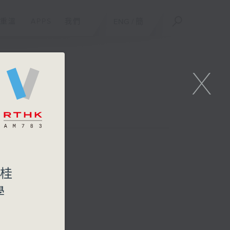
重溫
APPS
我們
ENG
/
簡
X
聯絡
會桂
學