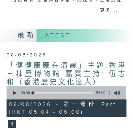
"清晨爽利"節目內容豐富，集保健、生活及社
會資訊等元素於一身。主要環節有：「健健康
更多...
康在清晨」 由 專業導師教授不同類型的養
生運動、保健常識、運動時需要注意的事項
及行山等實用貼士
最新
LATEST
08/08/2026
清晨爽利之齊齊做早操
太極招式示範
「健健康康在清晨」主題:香港
三棟屋博物館 嘉賓主持: 伍志
和（香港歷史文化達人）
0
seconds
00:00
56:00
of
56
08/08/2026 - 第一部份 Part 1
minutes,
(HKT 05:04 - 06:00)
0
seconds