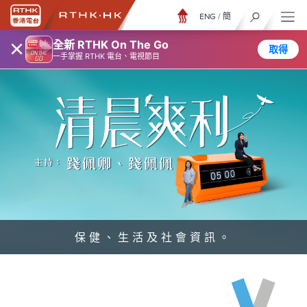
ENG
/
簡
×
全新 RTHK On The Go
取得
一手掌握 RTHK 電台、電視節目
保健、生活及社會資訊。