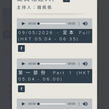
主持人：錢佩佩
0
seconds
00:00
00:00
清晨爽利
電台直播
of
0
09/05/2026 - 足本 Full
FACEBOOK
聯絡
所有集數
seconds
(HKT 05:04 - 06:35)
您喜歡這個節目嗎?
0
seconds
00:00
00:00
簡介
GIST
of
0
第一部份 Part 1 (HKT
seconds
05:04 - 06:00)
主持人：錢佩佩
嘉賓主持：鍾志光、葉均耀、崔紹漢博士、雷
雄德博士、營養師 林思為 、沈君豪醫生(精
神科)
0
seconds
00:00
00:00
of