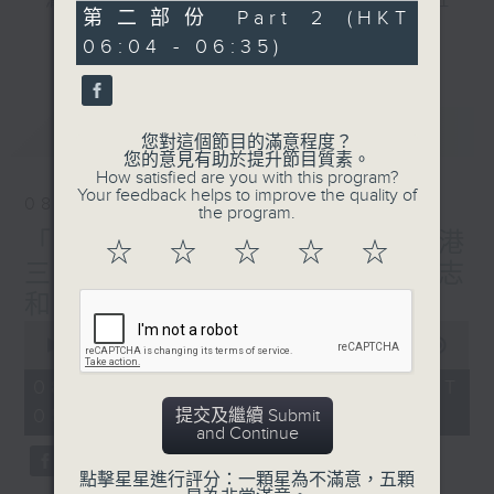
"清晨爽利"節目內容豐富，集保健、生活及社
0
第二部份 Part 2 (HKT
會資訊等元素於一身。主要環節有：「健健康
seconds
更多...
06:04 - 06:35)
康在清晨」 由 專業導師教授不同類型的養
生運動、保健常識、運動時需要注意的事項
及行山等實用貼士
最新
LATEST
您對這個節目的滿意程度？
您的意見有助於提升節目質素。
How satisfied are you with this program?
Your feedback helps to improve the quality of
08/08/2026
the program.
清晨爽利之齊齊做早操
太極招式示範
「健健康康在清晨」主題:香港
☆
☆
☆
☆
☆
三棟屋博物館 嘉賓主持: 伍志
和（香港歷史文化達人）
0
seconds
00:00
00:00
of
0
08/08/2026 - 足本 Full (HKT
seconds
05:04 - 06:35)
提交及繼續 Submit
and Continue
點擊星星進行評分：一顆星為不滿意，五顆