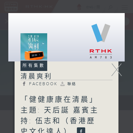
ENG
/
簡
×
全新 RTHK On The Go
取得
一手掌握 RTHK 電台、電視節目
X
所有集數
清晨爽利
FACEBOOK
聯絡
「健健康康在清晨」
保健、生活及社會資訊。
主題: 天后誕 嘉賓主
持: 伍志和（香港歷
史文化達人）