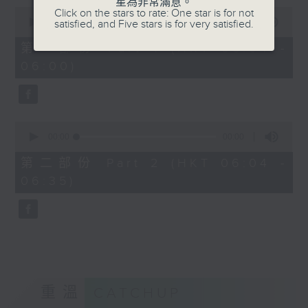
星為非常滿意。
0
Click on the stars to rate: One star is for not
seconds
00:00
00:00
satisfied, and Five stars is for very satisfied.
of
0
第一部份 Part 1 (HKT 05:04 -
seconds
06:00)
0
seconds
00:00
00:00
of
0
第二部份 Part 2 (HKT 06:04 -
seconds
06:35)
重溫
CATCHUP