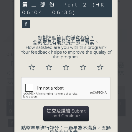
"清晨爽利"節目內容豐富，集保健、生活及社
31
第二部份 Part 2 (HKT
會資訊等元素於一身。主要環節有：「健健康
minutes,
更多...
06:04 - 06:35)
9
康在清晨」 由 專業導師教授不同類型的養
seconds
生運動、保健常識、運動時需要注意的事項
及行山等實用貼士
最新
LATEST
您對這個節目的滿意程度？
您的意見有助於提升節目質素。
How satisfied are you with this program?
Your feedback helps to improve the quality of
06/08/2026
the program.
清晨爽利之齊齊做早操
太極招式示範
「健健康康在清晨」主題: 肺癌
☆
☆
☆
☆
☆
<4> 主講:臨床腫瘤科專科（林
嘉安醫生）
0
seconds
00:00
1:26:59
of
1
06/08/2026 - 足本 Full (HKT
hour,
05:04 - 06:35)
提交及繼續 Submit
26
and Continue
minutes,
59
seconds
點擊星星進行評分：一顆星為不滿意，五顆