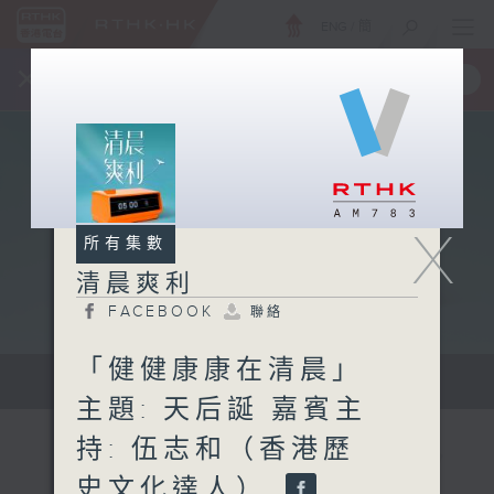
ENG
/
簡
×
全新 RTHK On The Go
取得
一手掌握 RTHK 電台、電視節目
X
所有集數
清晨爽利
FACEBOOK
聯絡
「健健康康在清晨」
保健、生活及社會資訊。
主題: 天后誕 嘉賓主
持: 伍志和（香港歷
史文化達人）