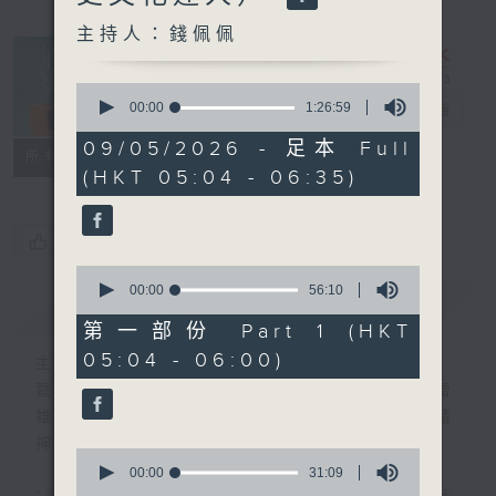
主持人：錢佩佩
0
seconds
00:00
1:26:59
清晨爽利
電台直播
of
1
09/05/2026 - 足本 Full
FACEBOOK
聯絡
所有集數
hour,
(HKT 05:04 - 06:35)
26
minutes,
59
seconds
您喜歡這個節目嗎?
0
seconds
00:00
56:10
簡介
GIST
of
56
第一部份 Part 1 (HKT
minutes,
05:04 - 06:00)
10
主持人：錢佩佩
seconds
嘉賓主持：鍾志光、葉均耀、崔紹漢博士、雷
雄德博士、營養師 林思為 、沈君豪醫生(精
神科)
0
seconds
00:00
31:09
of