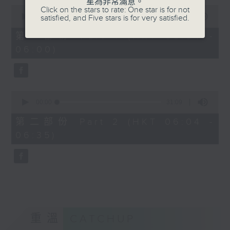
星為非常滿意。
0
Click on the stars to rate: One star is for not
seconds
00:00
56:00
satisfied, and Five stars is for very satisfied.
of
56
第一部份 Part 1 (HKT 05:04 -
minutes,
06:00)
0
seconds
0
seconds
00:00
31:09
of
31
第二部份 Part 2 (HKT 06:04 -
minutes,
06:35)
9
seconds
重溫
CATCHUP