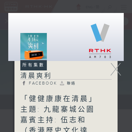
ENG
/
簡
×
全新 RTHK On The Go
取得
一手掌握 RTHK 電台、電視節目
X
所有集數
清晨爽利
FACEBOOK
聯絡
「健健康康在清晨」
保健、生活及社會資訊。
主題: 九龍寨城公園
嘉賓主持: 伍志和
（香港歷史文化達