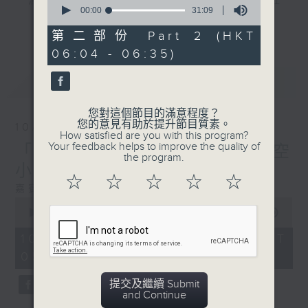
"清晨爽利"節目內容豐富，集保健、生活及社
seconds
00:00
31:09
會資訊等元素於一身。主要環節有：「健健康
of
更多...
31
康在清晨」 由 專業導師教授不同類型的養
第二部份 Part 2 (HKT
minutes,
生運動、保健常識、運動時需要注意的事項
06:04 - 06:35)
9
seconds
及行山等實用貼士
最新
LATEST
您對這個節目的滿意程度？
您的意見有助於提升節目質素。
10/08/2026
清晨爽利之齊齊做早操
太極招式示範
How satisfied are you with this program?
Your feedback helps to improve the quality of
「健健康康在清晨」主題: 航空
the program.
小知識
☆
☆
☆
☆
☆
嘉賓主持 --- 葉均耀 ( 中文大學哲學碩士 )
0
seconds
00:00
1:26:59
of
1
10/08/2026 - 足本 Full (HKT
hour,
05:04 - 06:35)
26
minutes,
59
提交及繼續 Submit
seconds
and Continue