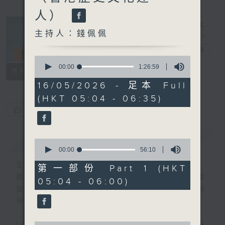
人）
主持人：錢佩佩
清晨爽利
電台直播
0
seconds
00:00
1:26:59
FACEBOOK
聯絡
所有集數
of
1
16/05/2026 - 足本 Full
hour,
(HKT 05:04 - 06:35)
26
minutes,
您喜歡這個節目嗎?
59
seconds
簡介
GIST
0
seconds
00:00
56:10
of
主持人：錢佩佩
56
第一部份 Part 1 (HKT
minutes,
嘉賓主持：鍾志光、葉均耀、崔紹漢博士、雷
05:04 - 06:00)
10
雄德博士、營養師 林思為 、沈君豪醫生(精
seconds
神科)
0