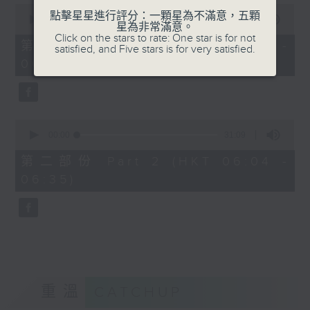
0
點擊星星進行評分：一顆星為不滿意，五顆
seconds
00:00
56:00
星為非常滿意。
of
Click on the stars to rate: One star is for not
56
第一部份 Part 1 (HKT 05:04 -
satisfied, and Five stars is for very satisfied.
minutes,
06:00)
0
seconds
0
seconds
00:00
31:09
of
31
第二部份 Part 2 (HKT 06:04 -
minutes,
06:35)
9
seconds
重溫
CATCHUP