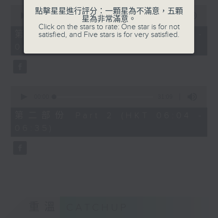
0
點擊星星進行評分：一顆星為不滿意，五顆
seconds
00:00
56:10
星為非常滿意。
of
Click on the stars to rate: One star is for not
56
第一部份 Part 1 (HKT 05:04 -
satisfied, and Five stars is for very satisfied.
minutes,
06:00)
10
seconds
0
seconds
00:00
31:09
of
31
第二部份 Part 2 (HKT 06:04 -
minutes,
06:35)
9
seconds
重溫
CATCHUP