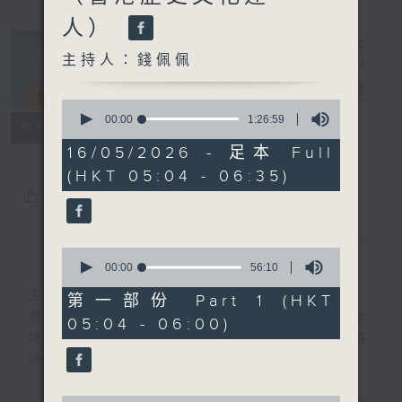
人）
主持人：錢佩佩
清晨爽利
電台直播
0
seconds
00:00
1:26:59
FACEBOOK
聯絡
所有集數
of
1
16/05/2026 - 足本 Full
hour,
(HKT 05:04 - 06:35)
26
minutes,
您喜歡這個節目嗎?
59
seconds
簡介
GIST
0
seconds
00:00
56:10
of
主持人：錢佩佩
56
第一部份 Part 1 (HKT
minutes,
嘉賓主持：鍾志光、葉均耀、崔紹漢博士、雷
05:04 - 06:00)
10
雄德博士、營養師 林思為 、沈君豪醫生(精
seconds
神科)
0