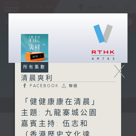
ENG
/
簡
×
全新 RTHK On The Go
取得
一手掌握 RTHK 電台、電視節目
X
所有集數
清晨爽利
FACEBOOK
聯絡
「健健康康在清晨」
保健、生活及社會資訊。
主題: 九龍寨城公園
嘉賓主持: 伍志和
（香港歷史文化達