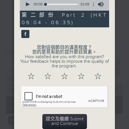
"清晨爽利"節目內容豐富，集保健、生活及社
seconds
00:00
31:09
會資訊等元素於一身。主要環節有：「健健康
of
更多...
31
康在清晨」 由 專業導師教授不同類型的養
第二部份 Part 2 (HKT
minutes,
生運動、保健常識、運動時需要注意的事項
06:04 - 06:35)
9
seconds
及行山等實用貼士
最新
LATEST
您對這個節目的滿意程度？
您的意見有助於提升節目質素。
08/08/2026
清晨爽利之齊齊做早操
太極招式示範
How satisfied are you with this program?
Your feedback helps to improve the quality of
「健健康康在清晨」主題:香港
the program.
三棟屋博物館 嘉賓主持: 伍志
☆
☆
☆
☆
☆
和（香港歷史文化達人）
0
seconds
00:00
1:27:00
of
1
08/08/2026 - 足本 Full (HKT
hour,
05:04 - 06:35)
27
minutes,
0
提交及繼續 Submit
seconds
and Continue