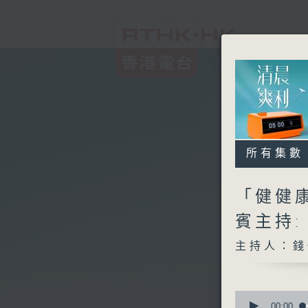
所有集數
「健健康
賓主持
主持人：錢
0
seconds
00:00