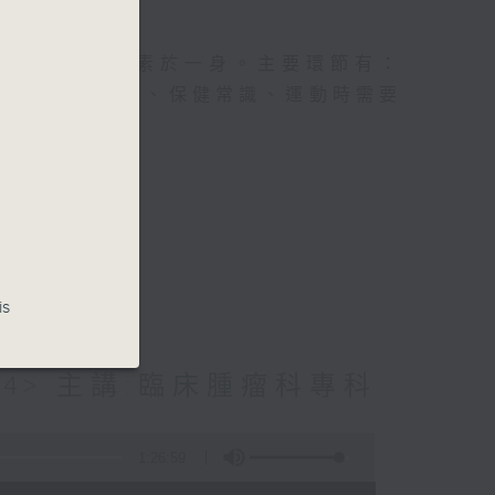
及社會資訊等元素於一身。主要環節有：
類型的養生運動、保健常識、運動時需要
is
4> 主講:臨床腫瘤科專科
1:26:59