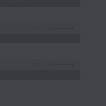
 - 06:35)
56:00
)
31:09
)