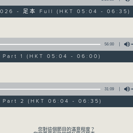
2026 - 足本 Full (HKT 05:04 - 06:35)
保健、生活及社會資訊。
Volume
56:00
art 1 (HKT 05:04 - 06:00)
清晨爽利
Volume
FACEBOOK
聯絡
所有集數
31:09
您喜歡這個節目嗎?
art 2 (HKT 06:04 - 06:35)
Volume
主持人：錢佩佩
嘉賓主持：鍾志光、葉均耀、崔紹漢博士、雷
您對這個節目的滿意程度？