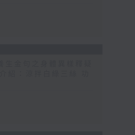
醫養生金句之身體異樣釋疑
（1） 介紹：涼拌白綠三絲 功