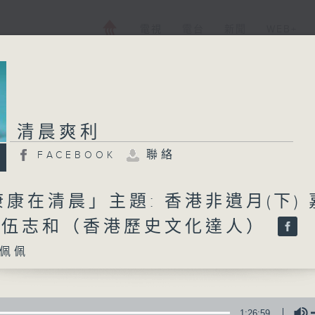
電視
電台
新聞
WEB+
清晨爽利
聯絡
FACEBOOK
康在清晨」主題: 香港非遺月(下) 
: 伍志和（香港歷史文化達人）
佩佩
1:26:59