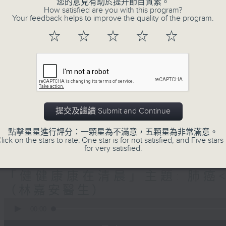
生(精神科)
您的意見有助於提升節目質素。
How satisfied are you with this program?
Your feedback helps to improve the quality of the program.
"清晨爽利"節目內容豐富，集保健、生活
☆
☆
☆
☆
☆
「健健康康在清晨」 由 專業導師教授不同
注意的事項 及行山等實用貼士
提交及繼續 Submit and Continue
清晨爽利之齊齊做早操
太極招式示範
點擊星星進行評分：一顆星為不滿意，五顆星為非常滿意。
lick on the stars to rate: One star is for not satisfied, and Five stars 
for very satisfied.
06/08/2026
「健健康康在清晨」主題: 肺癌<
（林嘉安醫生）
0
seconds
00:00
of
1