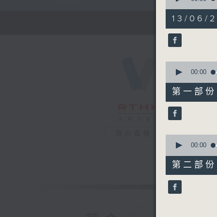
of
1
13/06/
hour,
26
minutes,
59
seconds
90%
0
seconds
00:00
of
56
第一部份 P
minutes,
0
seconds
90%
電台直播
0
seconds
00:00
of
31
第二部份 P
minutes,
9
seconds
90%