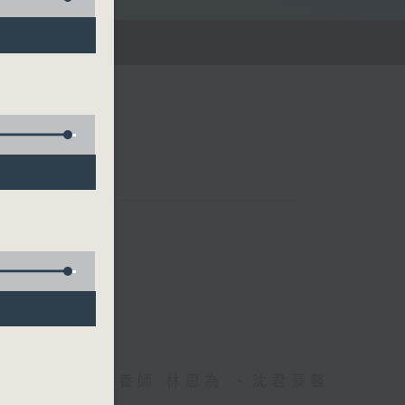
雄德博士、營養師 林思為 、沈君豪醫