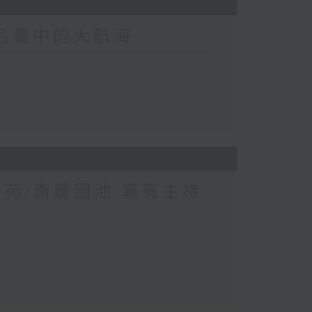
界名畫中的大航海
苑/南蓮園池 嘉賓主持: