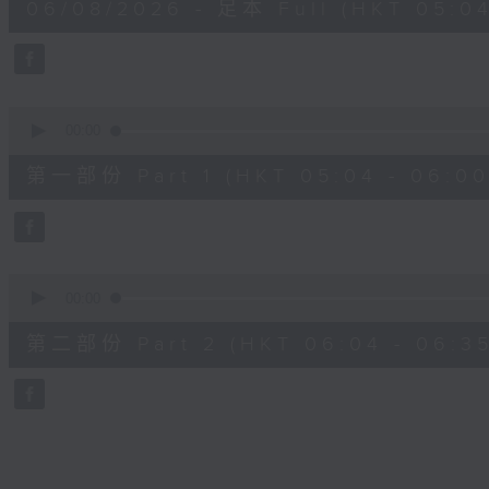
06/08/2026 - 足本 Full (HKT 05:04
hour,
26
minutes,
59
seconds
Volume
90%
0
seconds
00:00
of
56
第一部份 Part 1 (HKT 05:04 - 06:00
minutes,
0
seconds
Volume
90%
0
seconds
00:00
of
31
第二部份 Part 2 (HKT 06:04 - 06:35
minutes,
9
seconds
Volume
90%