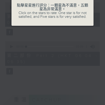
0
點擊星星進行評分：一顆星為不滿意，五顆
seconds
00:00
56:10
星為非常滿意。
of
Click on the stars to rate: One star is for not
56
第一部份 Part 1 (HKT 05:04 -
satisfied, and Five stars is for very satisfied.
minutes,
06:00)
10
seconds
0
seconds
00:00
31:09
of
31
第二部份 Part 2 (HKT 06:04 -
minutes,
06:35)
9
seconds
重溫
CATCHUP