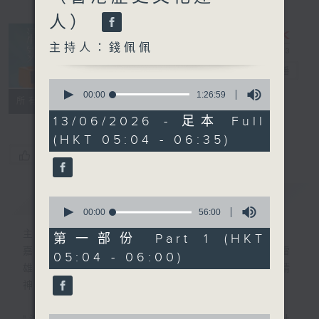
人）
主持人：錢佩佩
清晨爽利
電台直播
0
seconds
00:00
1:26:59
FACEBOOK
聯絡
所有集數
of
1
13/06/2026 - 足本 Full
hour,
(HKT 05:04 - 06:35)
26
minutes,
您喜歡這個節目嗎?
59
seconds
簡介
GIST
0
seconds
00:00
56:00
of
主持人：錢佩佩
56
第一部份 Part 1 (HKT
minutes,
嘉賓主持：鍾志光、葉均耀、崔紹漢博士、雷
05:04 - 06:00)
0
雄德博士、營養師 林思為 、沈君豪醫生(精
seconds
神科)
0