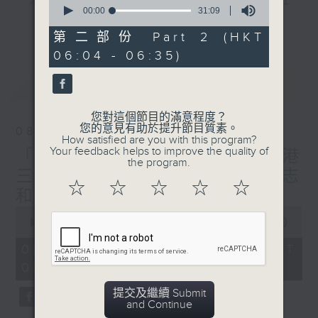
"清晨爽利"節目內容豐富，集保健、生活及社
seconds
00:00
31:09
會資訊等元素於一身。主要環節有：「健健康
of
更多...
31
康在清晨」 由 專業導師教授不同類型的養
第二部份 Part 2 (HKT
minutes,
生運動、保健常識、運動時需要注意的事項
06:04 - 06:35)
9
seconds
及行山等實用貼士
最新
LATEST
您對這個節目的滿意程度？
您的意見有助於提升節目質素。
08/08/2026
清晨爽利之齊齊做早操
太極招式示範
How satisfied are you with this program?
Your feedback helps to improve the quality of
「健健康康在清晨」主題:香港
the program.
三棟屋博物館 嘉賓主持: 伍志
☆
☆
☆
☆
☆
和（香港歷史文化達人）
0
seconds
00:00
1:27:00
of
1
08/08/2026 - 足本 Full (HKT
hour,
05:04 - 06:35)
27
minutes,
0
提交及繼續 Submit
seconds
and Continue