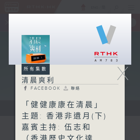
ENG
/
簡
×
全新 RTHK On The Go
取得
一手掌握 RTHK 電台、電視節目
X
所有集數
清晨爽利
FACEBOOK
聯絡
「健健康康在清晨」
保健、生活及社會資訊。
主題: 香港非遺月(下)
嘉賓主持: 伍志和
（香港歷史文化達