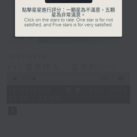
就讓詩詞如微風，吹開你的窗扉
點擊星星進行評分：一顆星為不滿意，五顆
更多...
星為非常滿意。
Click on the stars to rate: One star is for not
替你打開詩韻詞情的世界
satisfied, and Five stars is for very satisfied.
#香港電台文教組
最新
LATEST
18/04/2026
#41 盛唐詩人 - 孟浩然 (一)
0
seconds
00:00
29:59
of
29
18/04/2026 - 足本 Full (HKT
minutes,
21:30 - 22:00)
59
seconds