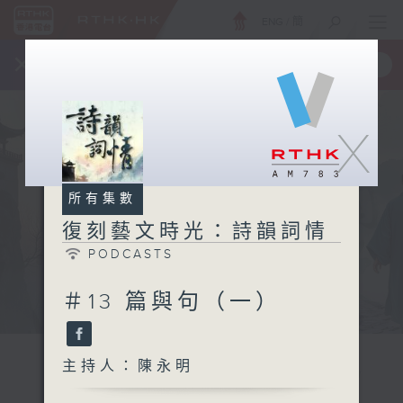
ENG
/
簡
×
全新 RTHK On The Go
取得
一手掌握 RTHK 電台、電視節目
X
所有集數
復刻藝文時光：詩韻詞情
PODCASTS
＃13 篇與句（一）
主持人：陳永明