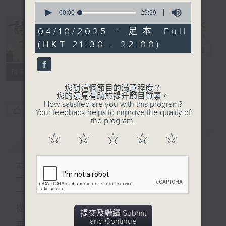
0
seconds
00:00
29:59
of
29
04/10/2025 - 足本 Full
minutes,
復刻藝文時光：
(HKT 21:30 - 22:00)
59
詩韻詞情
電台直播
seconds
PODCASTS
所有集數
您對這個節目的滿意程度？
您的意見有助於提升節目質素。
How satisfied are you with this program?
您喜歡這個節目嗎?
Your feedback helps to improve the quality of
the program.
☆
☆
☆
☆
☆
簡介
GIST
主持人：陳永明
一首詩，是一種人生
一闕詞，開一番境界
從聲韻、鍊字，認識中國詩詞之美
提交及繼續 Submit
and Continue
平凡之美、聲調之美、色彩之美、意境之美