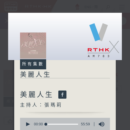
ENG
/
簡
×
全新 RTHK On The Go
取得
一手掌握 RTHK 電台、電視節目
X
所有集數
美麗人生
美麗人生
電台直播
美麗人生
所有集數
主持人：張瑪莉
0
您喜歡這個節目嗎?
seconds
00:00
55:59
of