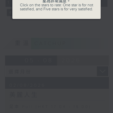
星為非常滿意。
17:04 - 18:00)
0
Click on the stars to rate: One star is for not
seconds
satisfied, and Five stars is for very satisfied.
重溫
CATCHUP
05 - 08
2026
02/08/2026
美麗人生
足本 Full (HKT 17:04 - 18:00)