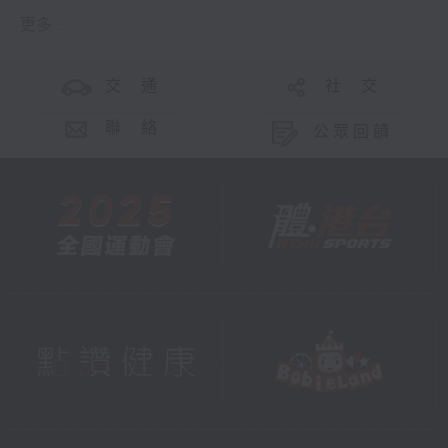
更多 ...
交 通
社 交
聯 絡
公眾回饋