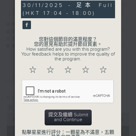
56
30/11/2025 - 足本 Full
簡介
GIST
minutes,
(HKT 17:04 - 18:00)
0
seconds
主持人：張瑪莉
張瑪莉帶你進入她的音樂世界，欣賞樂韻美麗，
分享生活智慧。
您對這個節目的滿意程度？
您的意見有助於提升節目質素。
星期日，黃昏五點，張瑪莉與你邁步美麗人生。
How satisfied are you with this program?
Your feedback helps to improve the quality of
the program.
☆
☆
☆
☆
☆
最新
LATEST
02/08/2026
美麗人生
提交及繼續 Submit
0
and Continue
seconds
00:00
56:00
of
56
02/08/2026 - 足本 Full (HKT
點擊星星進行評分：一顆星為不滿意，五顆
minutes,