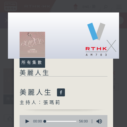
ENG
/
簡
×
全新 RTHK On The Go
取得
一手掌握 RTHK 電台、電視節目
X
所有集數
美麗人生
美麗人生
電台直播
美麗人生
所有集數
主持人：張瑪莉
0
您喜歡這個節目嗎?
seconds
00:00
56:00
of