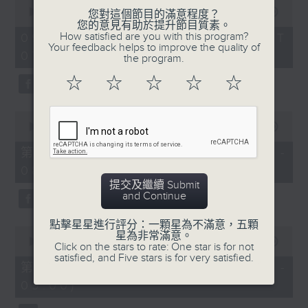
0
seconds
00:00
1:52:00
您對這個節目的滿意程度？
of
您的意見有助於提升節目質素。
1
How satisfied are you with this program?
09/08/2026 - 足本 Full (HKT
hour,
Your feedback helps to improve the quality of
07:04 - 09:00)
52
the program.
minutes,
0
☆
☆
☆
☆
☆
seconds
0
seconds
00:00
56:00
of
56
第一部份 Part 1 (HKT 07:04 -
minutes,
08:00)
0
seconds
提交及繼續 Submit
and Continue
點擊星星進行評分：一顆星為不滿意，五顆
0
星為非常滿意。
seconds
00:00
56:10
Click on the stars to rate: One star is for not
of
satisfied, and Five stars is for very satisfied.
56
第二部份 Part 2 (HKT 08:04 -
minutes,
09:00)
10
seconds