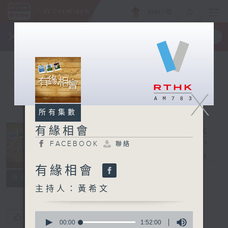
ENG
/
簡
×
全新 RTHK On The Go
取得
一手掌握 RTHK 電台、電視節目
X
所有集數
有緣相會
FACEBOOK
聯絡
有緣相會
電台直播
有緣相會
FACEBOOK
聯絡
所有集數
主持人：黃希文
0
您喜歡這個節目嗎?
seconds
00:00
1:52:00