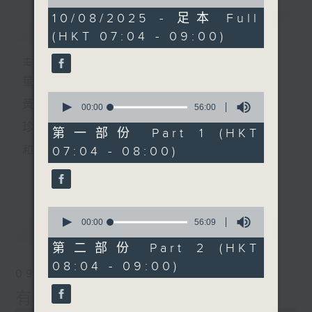
of
1
10/08/2025 - 足本 Full
簡介
GIST
hour,
(HKT 07:04 - 09:00)
52
minutes,
0
主持人：黃希文
seconds
星期日早上七時至九時
0
黃希文
seconds
00:00
56:00
of
珍惜一份
56
第一部份 Part 1 (HKT
minutes,
07:04 - 08:00)
和你相聚的緣分
0
seconds
更多...
以動聽的英文金曲
陪你開始一個悠閒舒暢的星期天
0
seconds
00:00
56:09
最新
LATEST
of
56
第二部份 Part 2 (HKT
minutes,
08:04 - 09:00)
9
09/08/2026
seconds
有緣相會