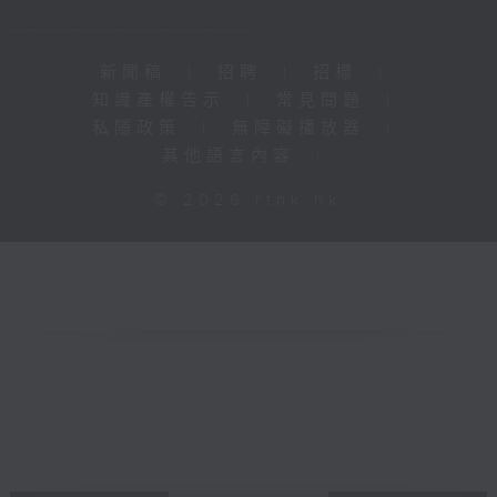
新聞稿
|
招聘
|
招標
|
知識產權告示
|
常見問題
|
私隱政策
|
無障礙播放器
|
其他語言內容
|
© 2026 rthk.hk