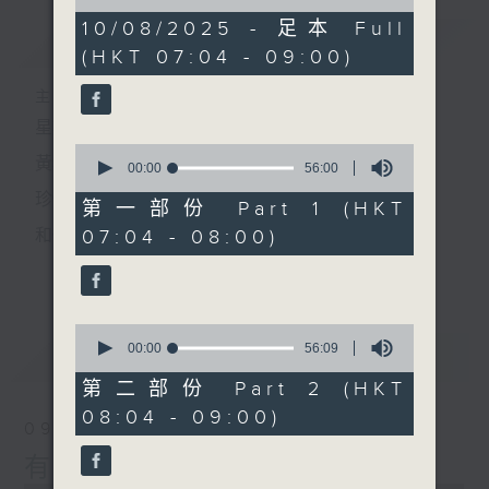
of
1
10/08/2025 - 足本 Full
簡介
GIST
hour,
(HKT 07:04 - 09:00)
52
minutes,
0
主持人：黃希文
seconds
星期日早上七時至九時
0
黃希文
seconds
00:00
56:00
of
珍惜一份
56
第一部份 Part 1 (HKT
minutes,
07:04 - 08:00)
和你相聚的緣分
0
seconds
更多...
以動聽的英文金曲
陪你開始一個悠閒舒暢的星期天
0
seconds
00:00
56:09
最新
LATEST
of
56
第二部份 Part 2 (HKT
minutes,
08:04 - 09:00)
9
09/08/2026
seconds
有緣相會