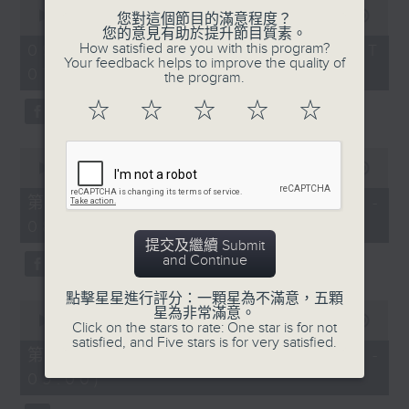
0
seconds
00:00
1:52:00
您對這個節目的滿意程度？
of
您的意見有助於提升節目質素。
1
How satisfied are you with this program?
09/08/2026 - 足本 Full (HKT
hour,
Your feedback helps to improve the quality of
07:04 - 09:00)
52
the program.
minutes,
0
☆
☆
☆
☆
☆
seconds
0
seconds
00:00
56:00
of
56
第一部份 Part 1 (HKT 07:04 -
minutes,
08:00)
0
seconds
提交及繼續 Submit
and Continue
點擊星星進行評分：一顆星為不滿意，五顆
0
星為非常滿意。
seconds
00:00
56:10
Click on the stars to rate: One star is for not
of
satisfied, and Five stars is for very satisfied.
56
第二部份 Part 2 (HKT 08:04 -
minutes,
09:00)
10
seconds