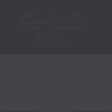
新聞稿
|
招聘
|
招標
|
知識產權告示
|
常見問題
|
私隱政策
|
無障礙播放器
|
其他語言內容
|
© 2026 rthk.hk