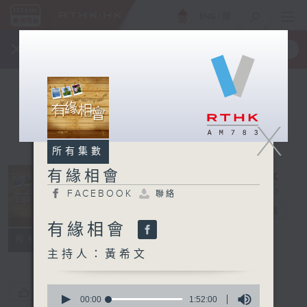
ENG
/
簡
×
全新 RTHK On The Go
取得
一手掌握 RTHK 電台、電視節目
X
所有集數
有緣相會
FACEBOOK
聯絡
有緣相會
電台直播
有緣相會
FACEBOOK
聯絡
所有集數
主持人：黃希文
0
您喜歡這個節目嗎?
seconds
00:00
1:52:00