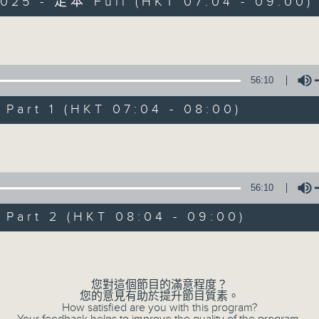
2025 - 足本 Full (HKT 07:04 - 09:00)
星期日早上七時至九時
黃希文
珍惜一份
Volume
和你相聚的緣分
以動聽的英文金曲
56:10
陪你開始一個悠閒舒暢的星期天
art 1 (HKT 07:04 - 08:00)
Volume
56:10
02/08/2026
art 2 (HKT 08:04 - 09:00)
有緣相會
0
Volume
seconds
00:00
of
1
02/08/2026 - 足本 Full (HKT 07:04
您對這個節目的滿意程度？
hour,
您的意見有助於提升節目質素。
52
How satisfied are you with this program?
minutes,