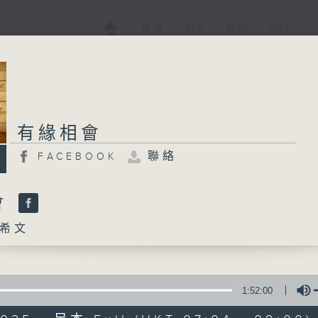
電視
電台
新聞
WEB+
有緣相會
有緣相會
聯絡
FACEBOOK
FACEBOOK
聯絡
所有集數
會
希文
您喜歡這個節目嗎?
1:52:00
主持人：黃希文