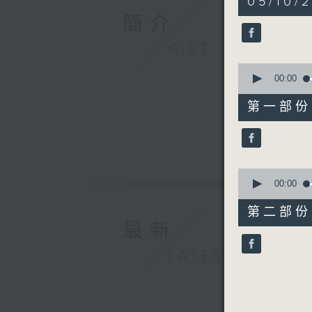
05/10/
hour,
52
簡介
minutes,
0
GIST
seconds
90%
0
seconds
00:00
of
56
第一部份 P
minutes,
10
seconds
90%
0
seconds
00:00
of
56
第二部份 P
minutes,
最新
10
seconds
90%
LATEST