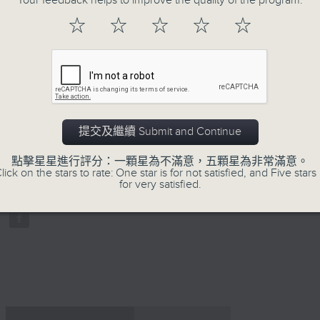
Your feedback helps to improve the quality of the program.
0
seconds
Volume
☆
☆
☆
☆
☆
90%
0
seconds
00:00
of
56
第一部份 Part 1 (HKT 07:04 - 08:00
minutes,
10
seconds
Volume
90%
提交及繼續 Submit and Continue
0
seconds
00:00
點擊星星進行評分：一顆星為不滿意，五顆星為非常滿意。
of
lick on the stars to rate: One star is for not satisfied, and Five stars 
56
for very satisfied.
第二部份 Part 2 (HKT 08:04 - 09:00
minutes,
10
seconds
Volume
90%