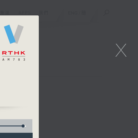
重溫
APPS
我們
ENG
/
簡
X