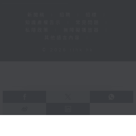
新聞稿
|
招聘
|
招標
|
知識產權告示
|
常見問題
|
私隱政策
|
無障礙播放器
|
其他語言內容
|
© 2026 rthk.hk