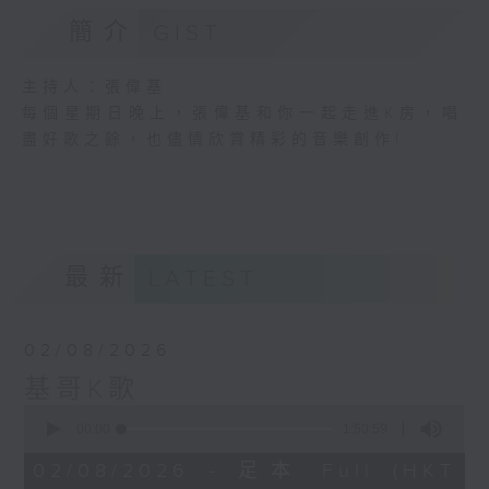
簡介
GIST
主持人：張偉基
每個星期日晚上，張偉基和你一起走進K房，唱
盡好歌之餘，也儘情欣賞精彩的音樂創作!
最新
LATEST
02/08/2026
基哥K歌
0
seconds
00:00
1:50:59
of
1
02/08/2026 - 足本 Full (HKT
hour,