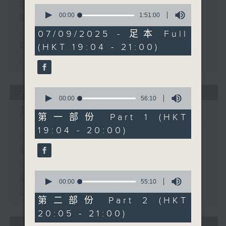
足本 Full (HKT 19:04 - 21:00)
0
seconds
00:00
1:51:00
第一部份 Part 1 (HKT 19:04 -
of
1
20:00)
07/09/2025 - 足本 Full
hour,
第二部份 Part 2 (HKT 20:05 -
(HKT 19:04 - 21:00)
51
minutes,
21:00)
0
seconds
0
28/06/2026
seconds
00:00
56:10
of
基哥K歌
56
第一部份 Part 1 (HKT
minutes,
19:04 - 20:00)
10
足本 Full (HKT 19:04 - 21:00)
seconds
第一部份 Part 1 (HKT 19:04 -
20:00)
0
第二部份 Part 2 (HKT 20:05 -
seconds
00:00
55:10
of
21:00)
55
第二部份 Part 2 (HKT
minutes,
20:05 - 21:00)
10
seconds
21/06/2026