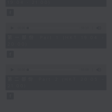
19:04 - 21:00)
50
minutes,
59
seconds
0
seconds
00:00
56:10
of
56
第一部份 Part 1 (HKT 19:04 -
minutes,
20:00)
10
seconds
0
seconds
00:00
55:09
of
55
第二部份 Part 2 (HKT 20:05 -
minutes,
21:00)
9
seconds