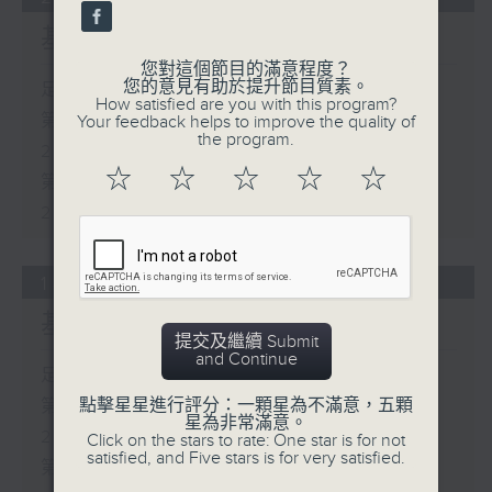
基哥K歌
您對這個節目的滿意程度？
您的意見有助於提升節目質素。
足本 Full (HKT 19:04 - 21:00)
How satisfied are you with this program?
第一部份 Part 1 (HKT 19:04 -
Your feedback helps to improve the quality of
the program.
20:00)
☆
☆
☆
☆
☆
第二部份 Part 2 (HKT 20:05 -
21:00)
14/06/2026
基哥K歌
提交及繼續 Submit
and Continue
足本 Full (HKT 19:04 - 21:00)
點擊星星進行評分：一顆星為不滿意，五顆
第一部份 Part 1 (HKT 19:04 -
星為非常滿意。
20:00)
Click on the stars to rate: One star is for not
satisfied, and Five stars is for very satisfied.
第二部份 Part 2 (HKT 20:05 -