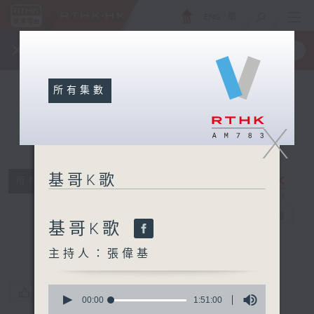
ENG
/
簡
×
全新 RTHK On The Go
取得
一手掌握 RTHK 電台、電視節目
所有集數
X
基哥K歌
所有集數
基哥K歌
電台直播
基哥K歌
主持人：張偉基
0
您喜歡這個節目嗎?
seconds
00:00
1:51:00
of