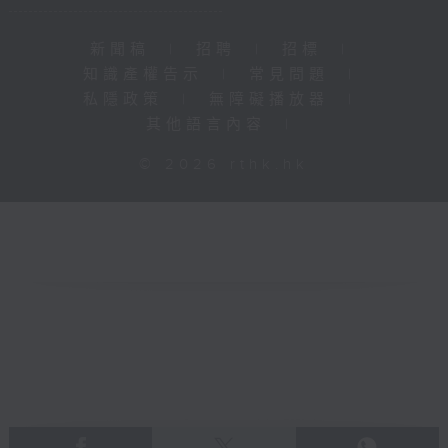
新聞稿
|
招聘
|
招標
|
知識產權告示
|
常見問題
|
私隱政策
|
無障礙播放器
|
其他語言內容
|
© 2026 rthk.hk