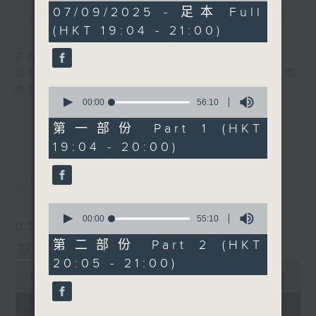
1
07/09/2025 - 足本 Full
簡介
GIST
hour,
(HKT 19:04 - 21:00)
51
minutes,
0
主持人：張偉基
seconds
每個星期日晚上，張偉基和你一起走進K房，唱
盡好歌之餘，也儘情欣賞精彩的音樂創作!
0
seconds
00:00
56:10
of
56
第一部份 Part 1 (HKT
minutes,
19:04 - 20:00)
10
seconds
最新
LATEST
0
seconds
00:00
55:10
02/08/2026
of
55
第二部份 Part 2 (HKT
基哥K歌
minutes,
20:05 - 21:00)
10
0
seconds
seconds
00:00
1:50:59
of
1
02/08/2026 - 足本 Full (HKT
hour,