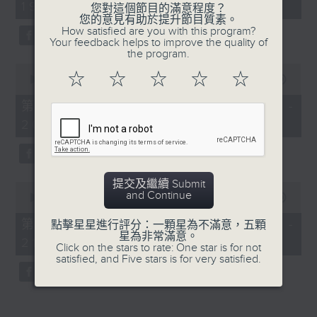
19:04 - 21:00)
50
您對這個節目的滿意程度？
minutes,
您的意見有助於提升節目質素。
59
How satisfied are you with this program?
seconds
Your feedback helps to improve the quality of
the program.
0
☆
☆
☆
☆
☆
seconds
00:00
56:10
of
56
第一部份 Part 1 (HKT 19:04 -
minutes,
20:00)
10
seconds
提交及繼續 Submit
0
and Continue
seconds
00:00
55:09
of
55
第二部份 Part 2 (HKT 20:05 -
點擊星星進行評分：一顆星為不滿意，五顆
minutes,
星為非常滿意。
21:00)
9
Click on the stars to rate: One star is for not
seconds
satisfied, and Five stars is for very satisfied.