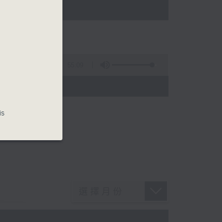
)
55:09
)
is