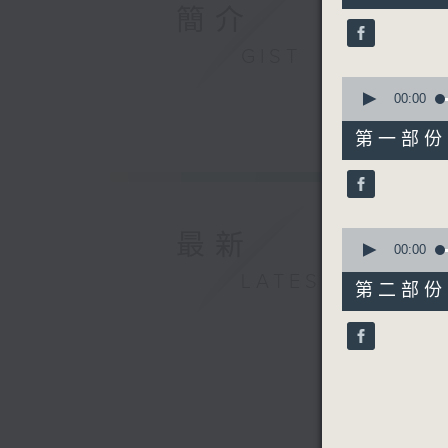
51
簡介
minutes,
0
GIST
seconds
90%
0
seconds
00:00
of
56
第一部份 P
minutes,
0
seconds
90%
0
最新
seconds
00:00
of
LATEST
55
第二部份 P
minutes,
9
seconds
90%