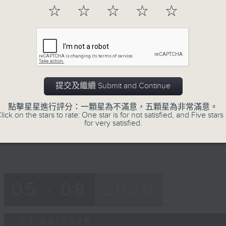
56
☆
☆
☆
☆
☆
第一部份 Part 1 (HKT 19:04 - 20:00
minutes,
10
seconds
Volume
90%
0
seconds
00:00
of
55
提交及繼續 Submit and Continue
第二部份 Part 2 (HKT 20:05 - 21:00
minutes,
9
點擊星星進行評分：一顆星為不滿意，五顆星為非常滿意。
seconds
Volume
lick on the stars to rate: One star is for not satisfied, and Five stars 
90%
for very satisfied.
05 - 08
2026
02/08/2026