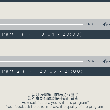
作!
Volume
56:00
art 1 (HKT 19:04 - 20:00)
Volume
02/08/2026
基哥K歌
55:09
0
seconds
00:00
of
art 2 (HKT 20:05 - 21:00)
1
02/08/2026 - 足本 Full (HKT 19:04 
hour,
Volume
50
minutes,
59
seconds
Volume
您對這個節目的滿意程度？
90%
您的意見有助於提升節目質素。
0
How satisfied are you with this program?
seconds
00:00
Your feedback helps to improve the quality of the program.
of