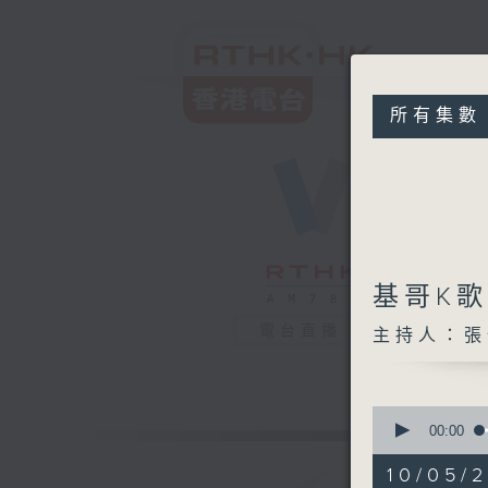
所有集數
基哥K
電台直播
主持人：張
0
seconds
00:00
of
1
10/05/2
hour,