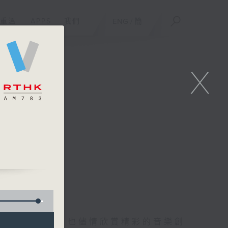
重溫
APPS
我們
ENG
/
簡
X
唱盡好歌之餘，也儘情欣賞精彩的音樂創