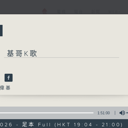
電視
電台
新聞
WEB+
所有集數
基哥K歌
基哥K歌
歌
偉基
您喜歡這個節目嗎?
1:51:00
主持人：張偉基
026 - 足本 Full (HKT 19:04 - 21:00)
每個星期日晚上，張偉基和你一起走進K房，