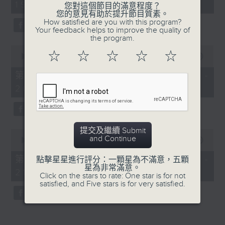
19:04 - 21:00)
50
您對這個節目的滿意程度？
minutes,
您的意見有助於提升節目質素。
59
How satisfied are you with this program?
seconds
Your feedback helps to improve the quality of
the program.
0
☆
☆
☆
☆
☆
seconds
00:00
56:10
of
56
第一部份 Part 1 (HKT 19:04 -
minutes,
20:00)
10
seconds
提交及繼續 Submit
0
and Continue
seconds
00:00
55:09
of
55
第二部份 Part 2 (HKT 20:05 -
點擊星星進行評分：一顆星為不滿意，五顆
minutes,
星為非常滿意。
21:00)
9
Click on the stars to rate: One star is for not
seconds
satisfied, and Five stars is for very satisfied.