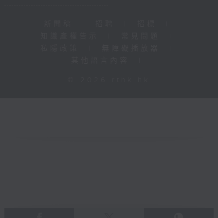
新聞稿
|
招聘
|
招標
|
知識產權告示
|
常見問題
|
私隱政策
|
無障礙播放器
|
其他語言內容
|
© 2026 rthk.hk