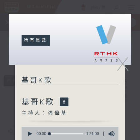
ENG
/
簡
×
全新 RTHK On The Go
取得
一手掌握 RTHK 電台、電視節目
所有集數
X
基哥K歌
所有集數
基哥K歌
電台直播
基哥K歌
主持人：張偉基
0
您喜歡這個節目嗎?
seconds
00:00
1:51:00
of