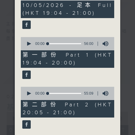
1
10/05/2026 - 足本 Full
簡介
GIST
hour,
(HKT 19:04 - 21:00)
51
minutes,
0
主持人：張偉基
seconds
每個星期日晚上，張偉基和你一起走進K房，唱
盡好歌之餘，也儘情欣賞精彩的音樂創作!
0
seconds
00:00
56:00
of
56
第一部份 Part 1 (HKT
minutes,
19:04 - 20:00)
0
seconds
最新
LATEST
0
seconds
00:00
55:09
02/08/2026
of
55
第二部份 Part 2 (HKT
基哥K歌
minutes,
20:05 - 21:00)
9
0
seconds
seconds
00:00
1:50:59
of
1
02/08/2026 - 足本 Full (HKT
hour,