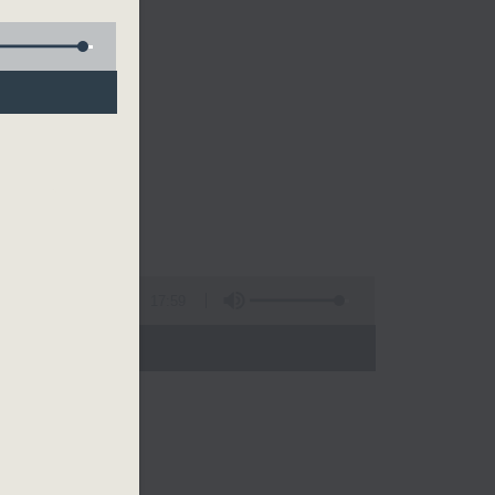
17:59
- 18:38)