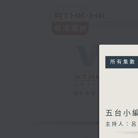
所有集數
電台直播
五台小
主持人：呂