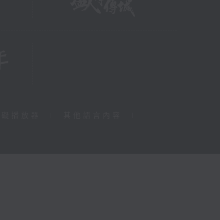
障礙播放器
|
其他語言內容
|