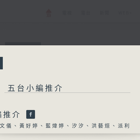
電視
電台
新聞
WEB+
所有集數
五台小編推介
五台小編推介
您喜歡這個節目嗎?
編推介
文儀、黃好婷、藍煒婷、汐汐、洪藝烜、派利
主持人：呂文儀、黃好婷、藍煒婷、汐汐、洪
推介五台未來一星期精彩節目內容