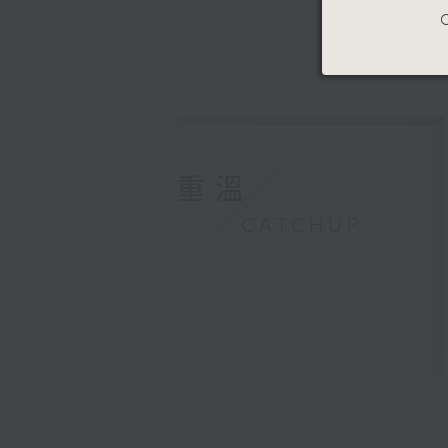
C
重溫
CATCHUP