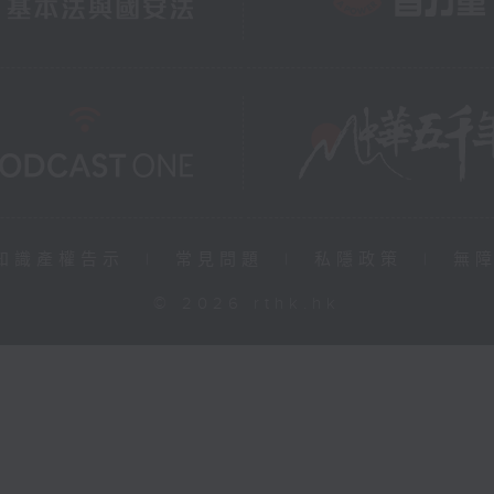
知識產權告示
|
常見問題
|
私隱政策
|
無
© 2026 rthk.hk