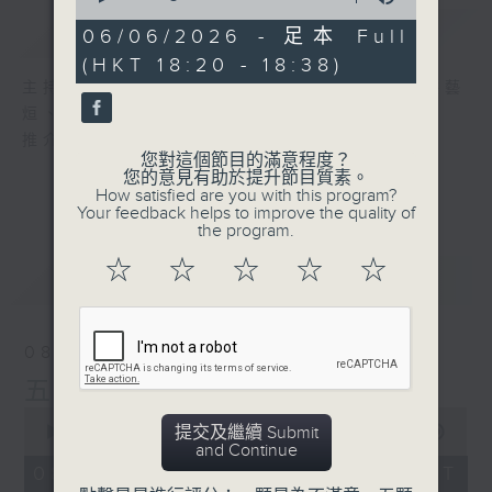
of
簡介
GIST
17
06/06/2026 - 足本 Full
minutes,
(HKT 18:20 - 18:38)
59
seconds
主持人：呂文儀、黃好婷、藍煒婷、汐汐、洪藝
烜、派利
推介五台未來一星期精彩節目內容
您對這個節目的滿意程度？
您的意見有助於提升節目質素。
How satisfied are you with this program?
Your feedback helps to improve the quality of
the program.
☆
☆
☆
☆
☆
最新
LATEST
08/08/2026
五台小編推介
0
提交及繼續 Submit
seconds
00:00
17:59
and Continue
of
17
08/08/2026 - 足本 Full (HKT
minutes,