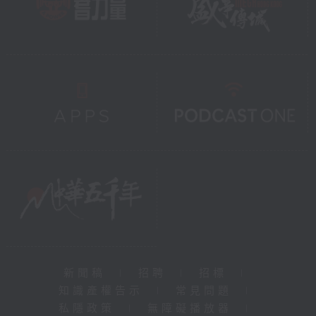
新聞稿
|
招聘
|
招標
|
知識產權告示
|
常見問題
|
私隱政策
|
無障礙播放器
|