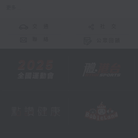
更多 ...
交 通
社 交
聯 絡
公眾回饋