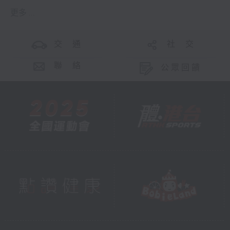
更多 ...
交 通
社 交
聯 絡
公眾回饋