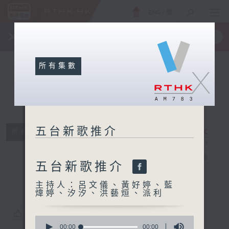
ENG
/
簡
×
全新 RTHK On The Go
取得
一手掌握 RTHK 電台、電視節目
所有集數
X
五台新歌推介
所有集數
五台新歌推介
電台直播
五台新歌推介
主持人：呂文儀、黃好婷、藍
煒婷、汐汐、洪藝烜、派利
您喜歡這個節目嗎?
0
seconds
00:00
00:00