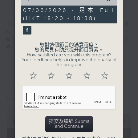
of
簡介
GIST
0
07/06/2026 - 足本 Full
seconds
(HKT 18:20 - 18:38)
主持人：呂文儀、黃好婷、藍煒婷、汐汐、洪藝
烜、派利
每個星期，五台為你精選五首新歌，等你更貼近
您對這個節目的滿意程度？
本地流行音樂！
您的意見有助於提升節目質素。
How satisfied are you with this program?
Your feedback helps to improve the quality of
the program.
☆
☆
☆
☆
☆
最新
LATEST
02/08/2026
五台新歌推介
0
提交及繼續 Submit
seconds
00:00
00:00
and Continue
of
0
02/08/2026 - 足本 Full (HKT
seconds