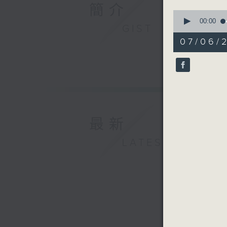
簡介
0
seconds
00:00
GIST
of
17
07/06/2
minutes,
59
seconds
90%
最新
LATEST