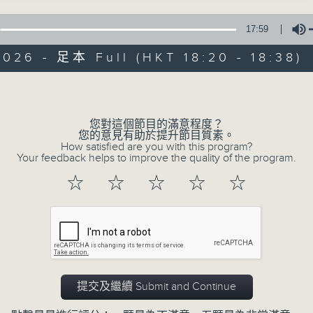
17:59
026 - 足本 Full (HKT 18:20 - 18:38)
Volume
您對這個節目的滿意程度？
02/08/2026
您的意見有助於提升節目質素。
How satisfied are you with this program?
Your feedback helps to improve the quality of the program.
五台新歌推介
0
☆
☆
☆
☆
☆
seconds
00:00
of
17
02/08/2026 - 足本 Full (HKT 18:20 
minutes,
59
seconds
Volume
90%
提交及繼續 Submit and Continue