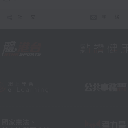
社 交
聯 絡