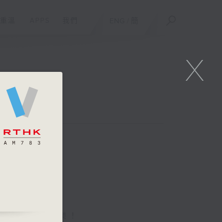
重溫
APPS
我們
ENG
/
簡
X
藝烜、派利
近本地流行音樂！