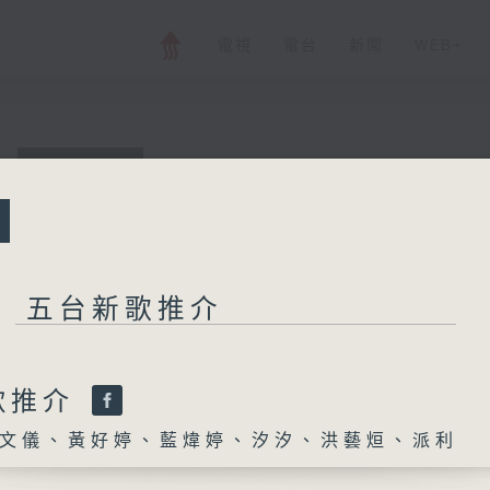
電視
電台
新聞
WEB+
所有集數
五台新歌推介
五台新歌推介
您喜歡這個節目嗎?
歌推介
文儀、黃好婷、藍煒婷、汐汐、洪藝烜、派利
主持人：呂文儀、黃好婷、藍煒婷、汐汐、洪
每個星期，五台為你精選五首新歌，等你更貼