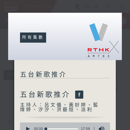
ENG
/
簡
×
全新 RTHK On The Go
取得
一手掌握 RTHK 電台、電視節目
所有集數
X
五台新歌推介
所有集數
五台新歌推介
電台直播
五台新歌推介
主持人：呂文儀、黃好婷、藍
煒婷、汐汐、洪藝烜、派利
您喜歡這個節目嗎?
0
seconds
00:00
17:59