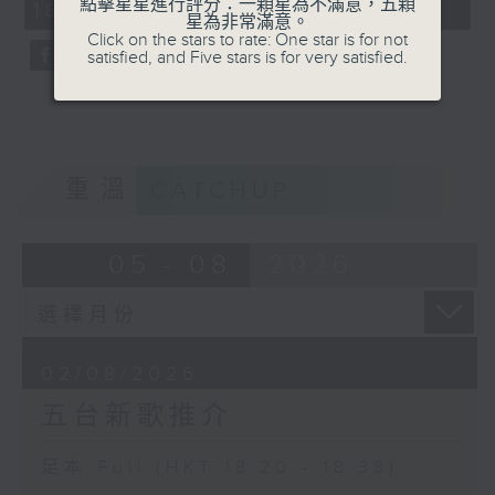
點擊星星進行評分：一顆星為不滿意，五顆
18:20 - 18:38)
59
星為非常滿意。
seconds
Click on the stars to rate: One star is for not
satisfied, and Five stars is for very satisfied.
重溫
CATCHUP
05 - 08
2026
02/08/2026
五台新歌推介
足本 Full (HKT 18:20 - 18:38)