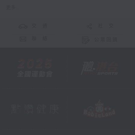
更多 ...
交 通
社 交
聯 絡
公眾回饋