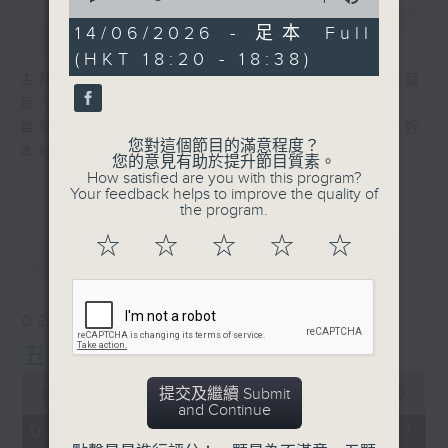
of
簡介
GIST
17
14/06/2026 - 足本 Full
minutes,
(HKT 18:20 - 18:38)
59
seconds
主持人：呂文儀、黃好婷、藍煒婷、汐汐、洪藝
烜、派利
每個星期，五台為你精選五首新歌，等你更貼近
您對這個節目的滿意程度？
本地流行音樂！
您的意見有助於提升節目質素。
How satisfied are you with this program?
Your feedback helps to improve the quality of
the program.
☆
☆
☆
☆
☆
最新
LATEST
02/08/2026
五台新歌推介
0
提交及繼續 Submit
seconds
00:00
17:59
and Continue
of
17
02/08/2026 - 足本 Full (HKT
minutes,