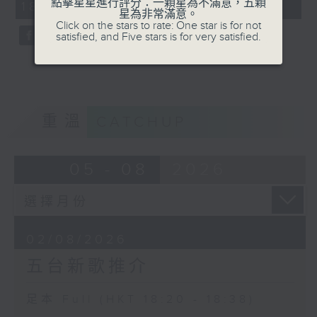
點擊星星進行評分：一顆星為不滿意，五顆
18:20 - 18:38)
59
星為非常滿意。
seconds
Click on the stars to rate: One star is for not
satisfied, and Five stars is for very satisfied.
重溫
CATCHUP
05 - 08
2026
02/08/2026
五台新歌推介
足本 Full (HKT 18:20 - 18:38)