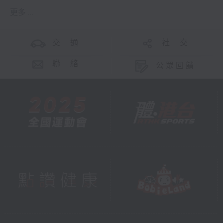
更多 ...
交 通
社 交
聯 絡
公眾回饋