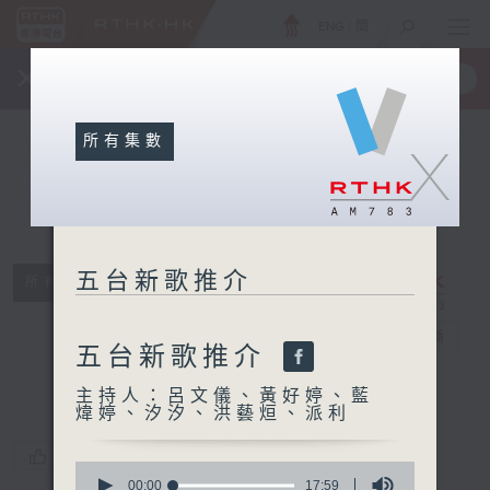
ENG
/
簡
×
全新 RTHK On The Go
取得
一手掌握 RTHK 電台、電視節目
所有集數
X
五台新歌推介
所有集數
五台新歌推介
電台直播
五台新歌推介
主持人：呂文儀、黃好婷、藍
煒婷、汐汐、洪藝烜、派利
您喜歡這個節目嗎?
0
seconds
00:00
17:59