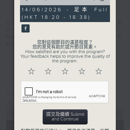
of
簡介
GIST
17
14/06/2026 - 足本 Full
minutes,
(HKT 18:20 - 18:38)
59
seconds
主持人：呂文儀、黃好婷、藍煒婷、汐汐、洪藝
烜、派利
每個星期，五台為你精選五首新歌，等你更貼近
您對這個節目的滿意程度？
本地流行音樂！
您的意見有助於提升節目質素。
How satisfied are you with this program?
Your feedback helps to improve the quality of
the program.
☆
☆
☆
☆
☆
最新
LATEST
02/08/2026
五台新歌推介
0
提交及繼續 Submit
seconds
00:00
17:59
and Continue
of
17
02/08/2026 - 足本 Full (HKT
minutes,