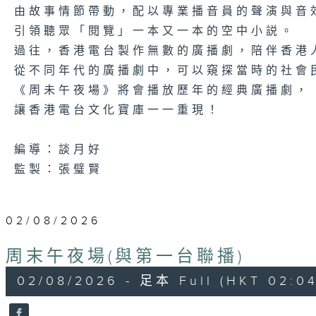
由故事情節帶動，配以專業播音員的聲演與音
引領聽眾「閱覽」一本又一本的空中小説。
過往，香港電台製作無數的廣播劇，陪伴香港
從不同年代的廣播劇中，可以窺探當時的社會
《周未午夜場》將會播放歷年的經典廣播劇，
讓香港電台文化寶庫一一重現！
編導：談月好
監製：張璧賢
02/08/2026
周末午夜場(與第一台聯播)
02/08/2026 - 足本 Full (HKT 02:04