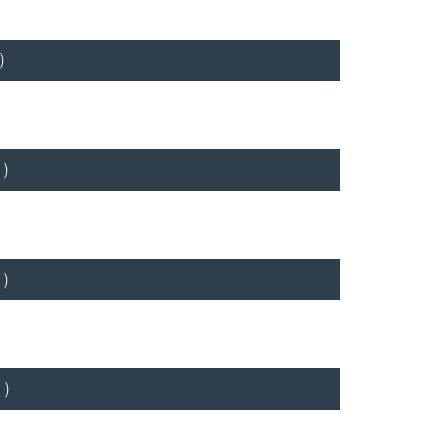
)
)
)
)