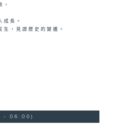
效，
人成長。
民生，見證歷史的變遷。
 - 06:00)