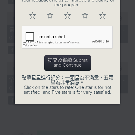
Your feedback helps to improve the quality of
the program.
0
☆
☆
☆
☆
☆
seconds
00:00
56:20
of
56
第三部份 Part 3 (HKT 04:04 -
minutes,
05:00)
20
seconds
提交及繼續 Submit
0
and Continue
seconds
00:00
56:10
of
點擊星星進行評分：一顆星為不滿意，五顆
56
第四部份 Part 4 (HKT 05:04 -
星為非常滿意。
minutes,
Click on the stars to rate: One star is for not
06:00)
10
satisfied, and Five stars is for very satisfied.
seconds