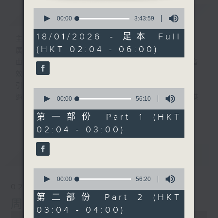
0
簡介
GIST
seconds
00:00
3:43:59
of
3
18/01/2026 - 足本 Full
主持人：-
hours,
(HKT 02:04 - 06:00)
43
廣播劇可謂廣播藝術文化的結晶；
minutes,
由故事情節帶動，配以專業播音員的聲演與音
59
seconds
效，
引領聽眾「閱覽」一本又一本的空中小説。
0
過往，香港電台製作無數的廣播劇，陪伴香港
seconds
00:00
56:10
of
人成長。
更多...
56
第一部份 Part 1 (HKT
從不同年代的廣播劇中，可以窺探當時的社會
minutes,
02:04 - 03:00)
10
民生，見證歷史的變遷。
seconds
《周未午夜場》將會播放歷年的經典廣播劇，
最新
LATEST
讓香港電台文化寶庫一一重現！
0
seconds
編導：談月好
00:00
56:20
02/08/2026
of
監製：張璧賢
56
第二部份 Part 2 (HKT
周末午夜場(與第一台聯播)
minutes,
03:04 - 04:00)
20
0