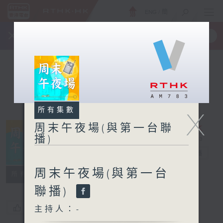
ENG
/
簡
×
全新 RTHK On The Go
取得
一手掌握 RTHK 電台、電視節目
所有集數
X
周末午夜場(與第一台聯
播)
周末午夜場(與
第一台聯播)
電台直播
周末午夜場(與第一台
所有集數
聯播)
您喜歡這個節目嗎?
主持人：-