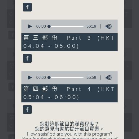
seconds
seconds
00:00
3:44:00
of
3
02/08/2026 - 足本 Full (HKT
hours,
0
02:04 - 06:00)
44
seconds
00:00
56:19
minutes,
of
0
56
seconds
第三部份 Part 3 (HKT
minutes,
04:04 - 05:00)
19
0
seconds
seconds
00:00
56:10
of
56
第一部份 Part 1 (HKT 02:04 -
minutes,
0
03:00)
10
seconds
00:00
55:59
seconds
of
55
第四部份 Part 4 (HKT
minutes,
05:04 - 06:00)
59
0
seconds
seconds
00:00
56:20
of
56
第二部份 Part 2 (HKT 03:04 -
minutes,
您對這個節目的滿意程度？
04:00)
20
您的意見有助於提升節目質素。
seconds
How satisfied are you with this program?