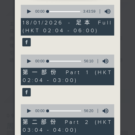
0
簡介
GIST
seconds
00:00
3:43:59
of
3
18/01/2026 - 足本 Full
主持人：-
hours,
(HKT 02:04 - 06:00)
43
廣播劇可謂廣播藝術文化的結晶；
minutes,
由故事情節帶動，配以專業播音員的聲演與音
59
seconds
效，
引領聽眾「閱覽」一本又一本的空中小説。
0
過往，香港電台製作無數的廣播劇，陪伴香港
seconds
00:00
56:10
of
人成長。
更多...
56
第一部份 Part 1 (HKT
從不同年代的廣播劇中，可以窺探當時的社會
minutes,
02:04 - 03:00)
10
民生，見證歷史的變遷。
seconds
《周未午夜場》將會播放歷年的經典廣播劇，
最新
LATEST
讓香港電台文化寶庫一一重現！
0
seconds
編導：談月好
00:00
56:20
09/08/2026
of
監製：張璧賢
56
第二部份 Part 2 (HKT
周末午夜場(與第一台聯播)
minutes,
03:04 - 04:00)
20
0