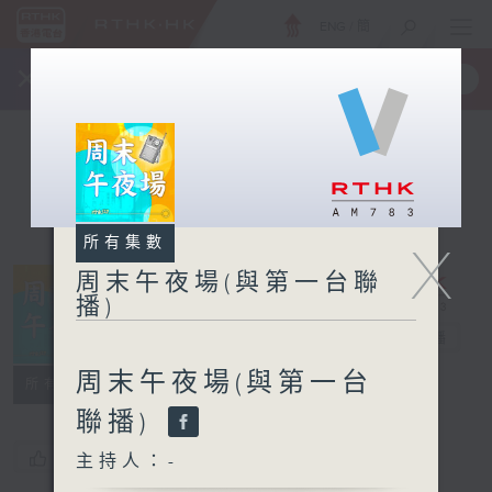
ENG
/
簡
×
全新 RTHK On The Go
取得
一手掌握 RTHK 電台、電視節目
所有集數
X
周末午夜場(與第一台聯
播)
周末午夜場(與
第一台聯播)
電台直播
周末午夜場(與第一台
所有集數
聯播)
您喜歡這個節目嗎?
主持人：-