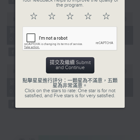
Your feedback helps to improve the quality of
the program.
0
☆
☆
☆
☆
☆
seconds
00:00
56:20
of
56
第三部份 Part 3 (HKT 04:04 -
minutes,
05:00)
20
seconds
提交及繼續 Submit
0
and Continue
seconds
00:00
56:10
of
點擊星星進行評分：一顆星為不滿意，五顆
56
第四部份 Part 4 (HKT 05:04 -
星為非常滿意。
minutes,
Click on the stars to rate: One star is for not
06:00)
10
satisfied, and Five stars is for very satisfied.
seconds