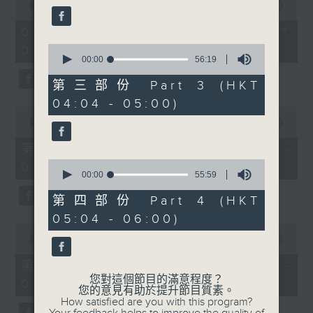
seconds
seconds
00:00
3:44:00
of
3
09/08/2026 - 足本 Full (HKT
hours,
0
02:04 - 06:00)
44
seconds
00:00
56:19
minutes,
of
0
56
seconds
第三部份 Part 3 (HKT
minutes,
04:04 - 05:00)
19
0
seconds
seconds
00:00
56:10
of
56
第一部份 Part 1 (HKT 02:04 -
minutes,
0
03:00)
10
seconds
00:00
55:59
seconds
of
55
第四部份 Part 4 (HKT
minutes,
05:04 - 06:00)
59
0
seconds
seconds
00:00
56:19
of
56
第二部份 Part 2 (HKT 03:04 -
minutes,
您對這個節目的滿意程度？
04:00)
19
您的意見有助於提升節目質素。
seconds
How satisfied are you with this program?