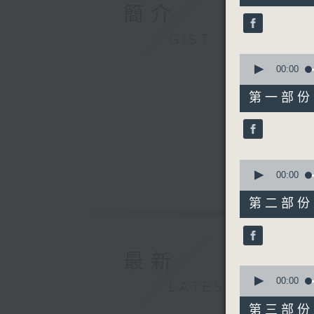
44
簡介
minutes,
0
GIST
seconds
90%
0
seconds
00:00
of
56
第一部份 P
minutes,
10
seconds
90%
0
seconds
00:00
of
56
第二部份 P
minutes,
19
seconds
90%
最新
0
seconds
00:00
LATEST
of
56
第三部份 P