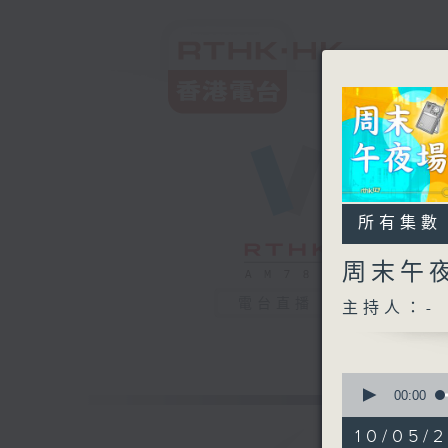
所有集數
周末午
電台直播
主持人：-
0
seconds
00:00
of
3
10/05/
hours,