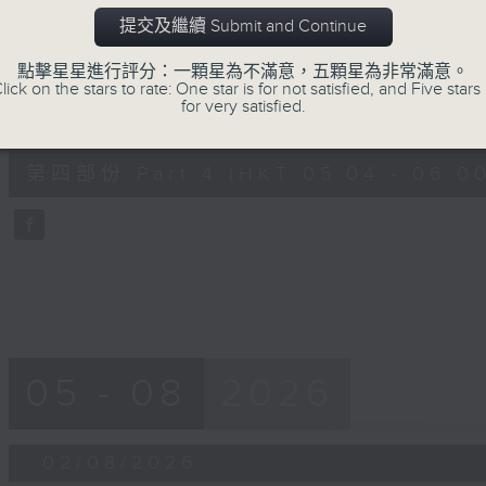
第三部份 Part 3 (HKT 04:04 - 05:00
minutes,
提交及繼續 Submit and Continue
20
seconds
Volume
90%
點擊星星進行評分：一顆星為不滿意，五顆星為非常滿意。
lick on the stars to rate: One star is for not satisfied, and Five stars 
for very satisfied.
0
seconds
00:00
of
56
第四部份 Part 4 (HKT 05:04 - 06:00
minutes,
10
seconds
Volume
90%
05 - 08
2026
02/08/2026