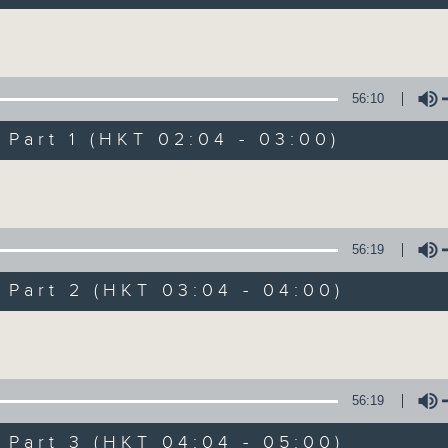
由故事情節帶動，配以專業播音員的聲演與音
引領聽眾「閱覽」一本又一本的空中小説。
Volume
過往，香港電台製作無數的廣播劇，陪伴香港
從不同年代的廣播劇中，可以窺探當時的社會
56:10
《周未午夜場》將會播放歷年的經典廣播劇，
art 1 (HKT 02:04 - 03:00)
讓香港電台文化寶庫一一重現！
Volume
編導：談月好
監製：張璧賢
56:19
art 2 (HKT 03:04 - 04:00)
02/08/2026
Volume
周末午夜場(與第一台聯播)
0
seconds
00:00
56:19
of
3
art 3 (HKT 04:04 - 05:00)
02/08/2026 - 足本 Full (HKT 02:04