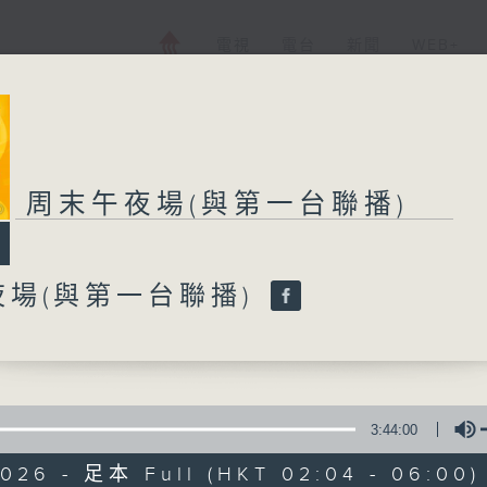
電視
電台
新聞
WEB+
周末午夜場(與第一台聯播)
周末午夜場(與第一
夜場(與第一台聯播)
所有集數
您喜歡這個節目嗎?
3:44:00
主持人：-
2026 - 足本 Full (HKT 02:04 - 06:00)
廣播劇可謂廣播藝術文化的結晶；