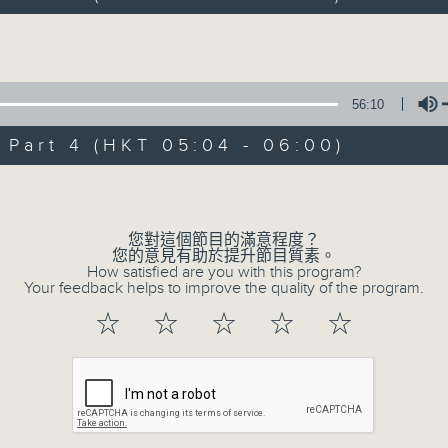
hours,
44
minutes,
Volume
0
seconds
Volume
90%
0
56:10
seconds
00:00
of
56
art 4 (HKT 05:04 - 06:00)
第一部份 Part 1 (HKT 02:04 - 03:00
minutes,
10
Volume
seconds
Volume
90%
您對這個節目的滿意程度？
0
您的意見有助於提升節目質素。
seconds
00:00
How satisfied are you with this program?
of
Your feedback helps to improve the quality of the program.
56
第二部份 Part 2 (HKT 03:04 - 04:00
minutes,
☆
☆
☆
☆
☆
20
seconds
Volume
90%
0
seconds
00:00
of
56