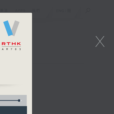
重溫
APPS
我們
ENG
/
簡
X
台聯播)