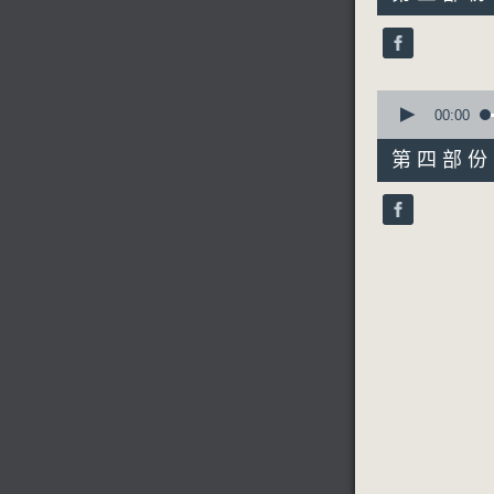
minutes,
19
seconds
90%
0
seconds
00:00
of
56
第四部份 P
minutes,
10
seconds
90%