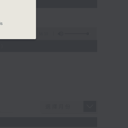
)
is
56:10
)