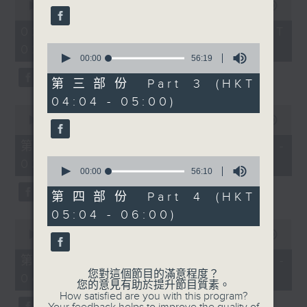
seconds
seconds
00:00
3:44:00
of
3
02/08/2026 - 足本 Full (HKT
hours,
0
02:04 - 06:00)
44
seconds
00:00
56:19
minutes,
of
0
56
seconds
第三部份 Part 3 (HKT
minutes,
04:04 - 05:00)
19
0
seconds
seconds
00:00
56:10
of
56
第一部份 Part 1 (HKT 02:04 -
minutes,
0
03:00)
10
seconds
00:00
56:10
seconds
of
56
第四部份 Part 4 (HKT
minutes,
05:04 - 06:00)
10
0
seconds
seconds
00:00
56:20
of
56
第二部份 Part 2 (HKT 03:04 -
minutes,
您對這個節目的滿意程度？
04:00)
20
您的意見有助於提升節目質素。
seconds
How satisfied are you with this program?