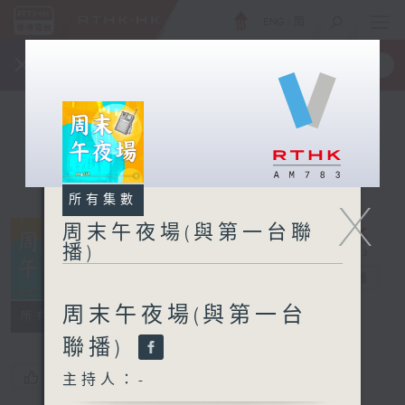
ENG
/
簡
×
全新 RTHK On The Go
取得
一手掌握 RTHK 電台、電視節目
所有集數
X
周末午夜場(與第一台聯
播)
周末午夜場(與
第一台聯播)
電台直播
周末午夜場(與第一台
所有集數
聯播)
您喜歡這個節目嗎?
主持人：-