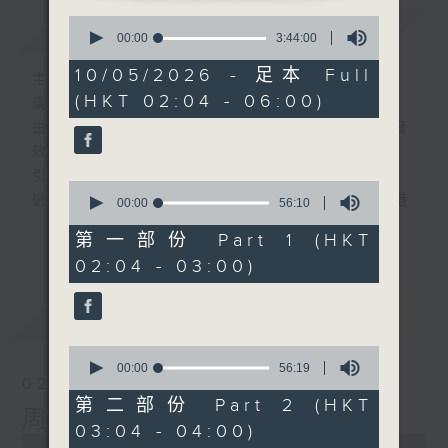
0
簡介
GIST
seconds
00:00
3:44:00
of
3
10/05/2026 - 足本 Full
主持人：-
hours,
(HKT 02:04 - 06:00)
44
廣播劇可謂廣播藝術文化的結晶；
minutes,
由故事情節帶動，配以專業播音員的聲演與音
0
seconds
效，
引領聽眾「閱覽」一本又一本的空中小説。
0
過往，香港電台製作無數的廣播劇，陪伴香港
seconds
00:00
56:10
of
人成長。
更多...
56
第一部份 Part 1 (HKT
從不同年代的廣播劇中，可以窺探當時的社會
minutes,
02:04 - 03:00)
10
民生，見證歷史的變遷。
seconds
《周未午夜場》將會播放歷年的經典廣播劇，
最新
LATEST
讓香港電台文化寶庫一一重現！
0
seconds
編導：談月好
00:00
56:19
02/08/2026
of
監製：張璧賢
56
第二部份 Part 2 (HKT
周末午夜場(與第一台聯播)
minutes,
03:04 - 04:00)
19
0