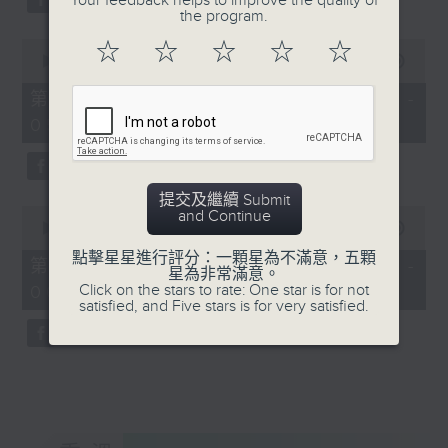
Your feedback helps to improve the quality of
the program.
0
☆
☆
☆
☆
☆
seconds
00:00
56:20
of
56
第三部份 Part 3 (HKT 04:04 -
minutes,
05:00)
20
seconds
提交及繼續 Submit
0
and Continue
seconds
00:00
56:10
of
點擊星星進行評分：一顆星為不滿意，五顆
56
第四部份 Part 4 (HKT 05:04 -
星為非常滿意。
minutes,
Click on the stars to rate: One star is for not
06:00)
10
satisfied, and Five stars is for very satisfied.
seconds