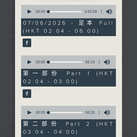
0
簡介
GIST
seconds
00:00
3:43:59
of
3
07/06/2026 - 足本 Full
主持人：-
hours,
(HKT 02:04 - 06:00)
43
廣播劇可謂廣播藝術文化的結晶；
minutes,
由故事情節帶動，配以專業播音員的聲演與音
59
seconds
效，
引領聽眾「閱覽」一本又一本的空中小説。
0
過往，香港電台製作無數的廣播劇，陪伴香港
seconds
00:00
56:10
of
人成長。
更多...
56
第一部份 Part 1 (HKT
從不同年代的廣播劇中，可以窺探當時的社會
minutes,
02:04 - 03:00)
10
民生，見證歷史的變遷。
seconds
《周未午夜場》將會播放歷年的經典廣播劇，
最新
LATEST
讓香港電台文化寶庫一一重現！
0
seconds
編導：談月好
00:00
56:20
02/08/2026
of
監製：張璧賢
56
第二部份 Part 2 (HKT
周末午夜場(與第一台聯播)
minutes,
03:04 - 04:00)
20
0