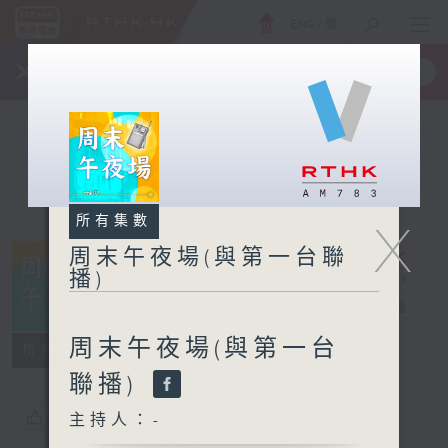
ENG
/
簡
×
全新 RTHK On The Go
取得
一手掌握 RTHK 電台、電視節目
所有集數
X
周末午夜場(與第一台聯
播)
周末午夜場(與
第一台聯播)
電台直播
周末午夜場(與第一台
所有集數
聯播)
您喜歡這個節目嗎?
主持人：-