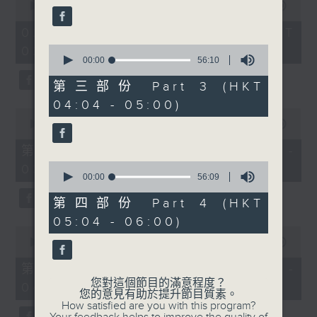
seconds
seconds
00:00
3:44:00
of
3
02/08/2026 - 足本 Full (HKT
hours,
0
02:04 - 06:00)
44
seconds
00:00
56:10
minutes,
of
0
56
seconds
第三部份 Part 3 (HKT
minutes,
04:04 - 05:00)
10
0
seconds
seconds
00:00
56:10
of
56
第一部份 Part 1 (HKT 02:04 -
minutes,
0
03:00)
10
seconds
00:00
56:09
seconds
of
56
第四部份 Part 4 (HKT
minutes,
05:04 - 06:00)
9
0
seconds
seconds
00:00
56:20
of
56
第二部份 Part 2 (HKT 03:04 -
minutes,
您對這個節目的滿意程度？
04:00)
20
您的意見有助於提升節目質素。
seconds
How satisfied are you with this program?