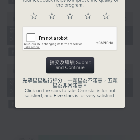
Your feedback helps to improve the quality of
the program.
0
☆
☆
☆
☆
☆
seconds
00:00
56:20
of
56
第三部份 Part 3 (HKT 04:04 -
minutes,
05:00)
20
seconds
提交及繼續 Submit
0
and Continue
seconds
00:00
56:10
of
點擊星星進行評分：一顆星為不滿意，五顆
56
第四部份 Part 4 (HKT 05:04 -
星為非常滿意。
minutes,
Click on the stars to rate: One star is for not
06:00)
10
satisfied, and Five stars is for very satisfied.
seconds