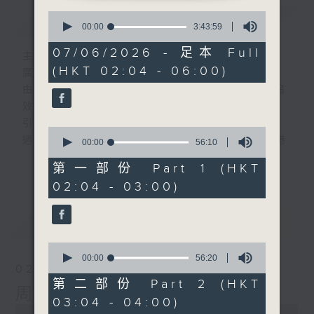
0
簡介
GIST
seconds
00:00
3:43:59
of
3
07/06/2026 - 足本 Full
主持人：-
hours,
(HKT 02:04 - 06:00)
43
廣播劇可謂廣播藝術文化的結晶；
minutes,
由故事情節帶動，配以專業播音員的聲演與音
59
seconds
效，
引領聽眾「閱覽」一本又一本的空中小説。
0
過往，香港電台製作無數的廣播劇，陪伴香港
seconds
00:00
56:10
of
人成長。
更多...
56
第一部份 Part 1 (HKT
從不同年代的廣播劇中，可以窺探當時的社會
minutes,
02:04 - 03:00)
10
民生，見證歷史的變遷。
seconds
《周未午夜場》將會播放歷年的經典廣播劇，
最新
LATEST
讓香港電台文化寶庫一一重現！
0
seconds
編導：談月好
00:00
56:20
02/08/2026
of
監製：張璧賢
56
第二部份 Part 2 (HKT
周末午夜場(與第一台聯播)
minutes,
03:04 - 04:00)
20
0