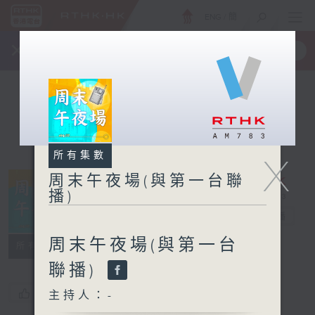
ENG
/
簡
×
全新 RTHK On The Go
取得
一手掌握 RTHK 電台、電視節目
所有集數
X
周末午夜場(與第一台聯
播)
周末午夜場(與
第一台聯播)
電台直播
周末午夜場(與第一台
所有集數
聯播)
您喜歡這個節目嗎?
主持人：-