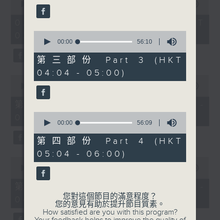
seconds
seconds
00:00
3:44:00
of
3
02/08/2026 - 足本 Full (HKT
hours,
0
02:04 - 06:00)
44
seconds
00:00
56:10
minutes,
of
0
56
seconds
第三部份 Part 3 (HKT
minutes,
04:04 - 05:00)
10
0
seconds
seconds
00:00
56:10
of
56
第一部份 Part 1 (HKT 02:04 -
minutes,
0
03:00)
10
seconds
00:00
56:09
seconds
of
56
第四部份 Part 4 (HKT
minutes,
05:04 - 06:00)
9
0
seconds
seconds
00:00
56:20
of
56
第二部份 Part 2 (HKT 03:04 -
minutes,
您對這個節目的滿意程度？
04:00)
20
您的意見有助於提升節目質素。
seconds
How satisfied are you with this program?