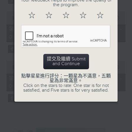
Your feedback helps to improve the quality of
the program.
0
☆
☆
☆
☆
☆
seconds
00:00
56:20
of
56
第三部份 Part 3 (HKT 04:04 -
minutes,
05:00)
20
seconds
提交及繼續 Submit
0
and Continue
seconds
00:00
56:10
of
點擊星星進行評分：一顆星為不滿意，五顆
56
第四部份 Part 4 (HKT 05:04 -
星為非常滿意。
minutes,
Click on the stars to rate: One star is for not
06:00)
10
satisfied, and Five stars is for very satisfied.
seconds