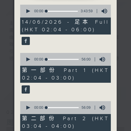
0
簡介
GIST
seconds
00:00
3:43:59
of
3
14/06/2026 - 足本 Full
主持人：-
hours,
(HKT 02:04 - 06:00)
43
廣播劇可謂廣播藝術文化的結晶；
minutes,
由故事情節帶動，配以專業播音員的聲演與音
59
seconds
效，
引領聽眾「閱覽」一本又一本的空中小説。
0
過往，香港電台製作無數的廣播劇，陪伴香港
seconds
00:00
56:00
of
人成長。
更多...
56
第一部份 Part 1 (HKT
從不同年代的廣播劇中，可以窺探當時的社會
minutes,
02:04 - 03:00)
0
民生，見證歷史的變遷。
seconds
《周未午夜場》將會播放歷年的經典廣播劇，
最新
LATEST
讓香港電台文化寶庫一一重現！
0
seconds
編導：談月好
00:00
56:09
02/08/2026
of
監製：張璧賢
56
第二部份 Part 2 (HKT
周末午夜場(與第一台聯播)
minutes,
03:04 - 04:00)
9
0