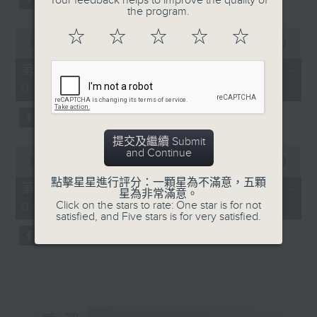
Your feedback helps to improve the quality of
the program.
0
☆
☆
☆
☆
☆
seconds
00:00
56:20
of
56
第三部份 Part 3 (HKT 04:04 -
minutes,
05:00)
20
seconds
提交及繼續 Submit
0
and Continue
seconds
00:00
56:10
of
點擊星星進行評分：一顆星為不滿意，五顆
56
第四部份 Part 4 (HKT 05:04 -
星為非常滿意。
minutes,
Click on the stars to rate: One star is for not
06:00)
10
satisfied, and Five stars is for very satisfied.
seconds