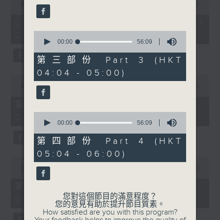
seconds
seconds
00:00
3:44:00
of
3
02/08/2026 - 足本 Full (HKT
hours,
0
02:04 - 06:00)
44
seconds
00:00
56:09
minutes,
of
0
56
seconds
第三部份 Part 3 (HKT
minutes,
04:04 - 05:00)
9
0
seconds
seconds
00:00
56:10
of
56
第一部份 Part 1 (HKT 02:04 -
minutes,
0
03:00)
10
seconds
00:00
56:09
seconds
of
56
第四部份 Part 4 (HKT
minutes,
05:04 - 06:00)
9
0
seconds
seconds
00:00
56:20
of
56
第二部份 Part 2 (HKT 03:04 -
minutes,
您對這個節目的滿意程度？
04:00)
20
您的意見有助於提升節目質素。
seconds
How satisfied are you with this program?