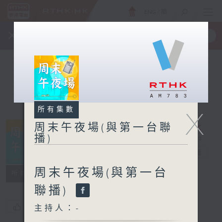
ENG
/
簡
×
全新 RTHK On The Go
取得
一手掌握 RTHK 電台、電視節目
所有集數
X
周末午夜場(與第一台聯
播)
周末午夜場(與
第一台聯播)
電台直播
周末午夜場(與第一台
所有集數
聯播)
您喜歡這個節目嗎?
主持人：-