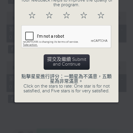
Your feedback helps to improve the quality of
the program.
0
☆
☆
☆
☆
☆
seconds
00:00
56:20
of
56
第三部份 Part 3 (HKT 04:04 -
minutes,
05:00)
20
seconds
提交及繼續 Submit
0
and Continue
seconds
00:00
56:10
of
點擊星星進行評分：一顆星為不滿意，五顆
56
第四部份 Part 4 (HKT 05:04 -
星為非常滿意。
minutes,
Click on the stars to rate: One star is for not
06:00)
10
satisfied, and Five stars is for very satisfied.
seconds