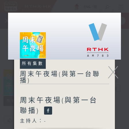
ENG
/
簡
×
全新 RTHK On The Go
取得
一手掌握 RTHK 電台、電視節目
所有集數
X
周末午夜場(與第一台聯
播)
周末午夜場(與
第一台聯播)
電台直播
周末午夜場(與第一台
所有集數
聯播)
您喜歡這個節目嗎?
主持人：-