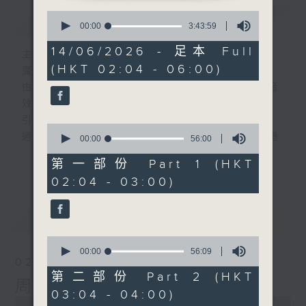
0
簡介
GIST
seconds
00:00
3:43:59
of
3
14/06/2026 - 足本 Full
主持人：-
hours,
(HKT 02:04 - 06:00)
43
廣播劇可謂廣播藝術文化的結晶；
minutes,
由故事情節帶動，配以專業播音員的聲演與音
59
seconds
效，
引領聽眾「閱覽」一本又一本的空中小説。
0
過往，香港電台製作無數的廣播劇，陪伴香港
seconds
00:00
56:00
of
人成長。
更多...
56
第一部份 Part 1 (HKT
從不同年代的廣播劇中，可以窺探當時的社會
minutes,
02:04 - 03:00)
0
民生，見證歷史的變遷。
seconds
《周未午夜場》將會播放歷年的經典廣播劇，
最新
LATEST
讓香港電台文化寶庫一一重現！
0
seconds
編導：談月好
00:00
56:09
02/08/2026
of
監製：張璧賢
56
第二部份 Part 2 (HKT
周末午夜場(與第一台聯播)
minutes,
03:04 - 04:00)
9
0