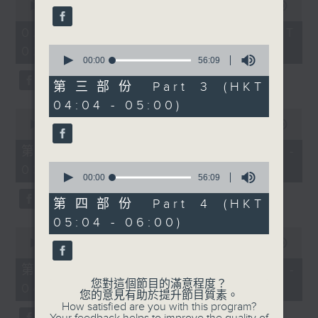
seconds
seconds
00:00
3:44:00
of
3
02/08/2026 - 足本 Full (HKT
hours,
0
02:04 - 06:00)
44
seconds
00:00
56:09
minutes,
of
0
56
seconds
第三部份 Part 3 (HKT
minutes,
04:04 - 05:00)
9
0
seconds
seconds
00:00
56:10
of
56
第一部份 Part 1 (HKT 02:04 -
minutes,
0
03:00)
10
seconds
00:00
56:09
seconds
of
56
第四部份 Part 4 (HKT
minutes,
05:04 - 06:00)
9
0
seconds
seconds
00:00
56:20
of
56
第二部份 Part 2 (HKT 03:04 -
minutes,
您對這個節目的滿意程度？
04:00)
20
您的意見有助於提升節目質素。
seconds
How satisfied are you with this program?