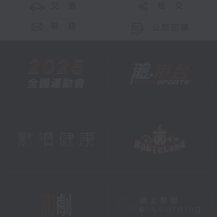
交 通
社 交
聯 絡
公眾回饋