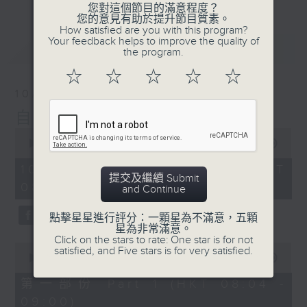
您對這個節目的滿意程度？
您的意見有助於提升節目質素。
How satisfied are you with this program?
Your feedback helps to improve the quality of
最新
LATEST
the program.
☆
☆
☆
☆
☆
10/08/2026
自在早晨
0
seconds
00:00
1:51:59
of
1
10/08/2026 - 足本 Full (HKT
hour,
提交及繼續 Submit
08:04 - 10:00)
51
and Continue
minutes,
59
點擊星星進行評分：一顆星為不滿意，五顆
seconds
星為非常滿意。
Click on the stars to rate: One star is for not
0
satisfied, and Five stars is for very satisfied.
seconds
00:00
56:10
of
56
第一部份 Part 1 (HKT 08:04 -
minutes,
09:00)
10