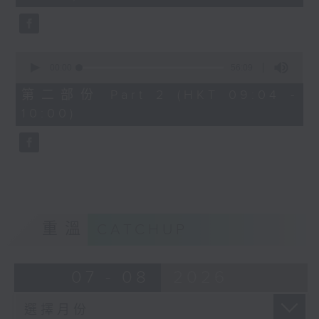
seconds
0
seconds
00:00
56:09
of
56
第二部份 Part 2 (HKT 09:04 -
minutes,
10:00)
9
seconds
重溫
CATCHUP
07 - 08
2026