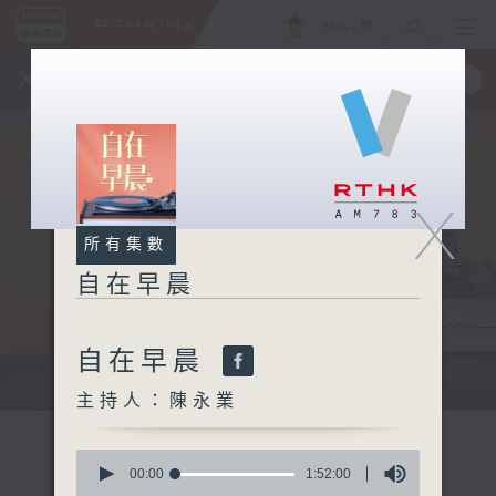
ENG
/
簡
×
全新 RTHK On The Go
取得
一手掌握 RTHK 電台、電視節目
X
所有集數
自在早晨
自在早晨
自在早晨 每朝陪你展開輕鬆新一天
主持人：陳永業
0
seconds
00:00
1:52:00
of