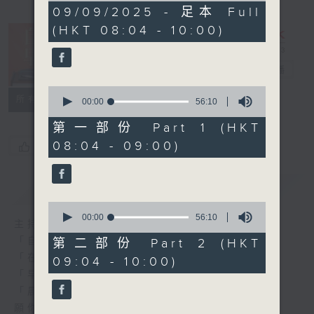
1
09/09/2025 - 足本 Full
hour,
(HKT 08:04 - 10:00)
52
minutes,
0
seconds
自在早晨
電台直播
0
所有集數
seconds
00:00
56:10
of
56
第一部份 Part 1 (HKT
minutes,
08:04 - 09:00)
您喜歡這個節目嗎?
10
seconds
簡介
GIST
0
seconds
00:00
56:10
主持人：陳永業
of
56
「自」夢中甦醒，
第二部份 Part 2 (HKT
minutes,
「在」音樂中，迎接新的一天，
09:04 - 10:00)
10
seconds
「早」上步履輕盈，
「晨」光伴隨，安定心神。
願你每天有個「自在早晨」。