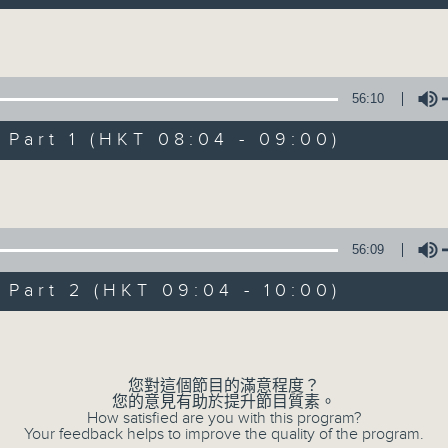
自在早晨 每朝陪你展開輕鬆新一天
Volume
56:10
art 1 (HKT 08:04 - 09:00)
Volume
自在早晨
所有集數
56:09
art 2 (HKT 09:04 - 10:00)
您喜歡這個節目嗎?
Volume
主持人：陳永業
您對這個節目的滿意程度？
您的意見有助於提升節目質素。
「自」夢中甦醒，
How satisfied are you with this program?
Your feedback helps to improve the quality of the program.
「在」音樂中，迎接新的一天，