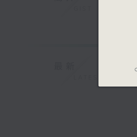
GIST
最新
C
LATEST