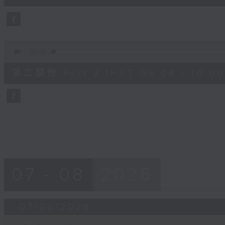
0
seconds
Volume
90%
0
seconds
00:00
of
56
第二部份 Part 2 (HKT 09:04 - 10:00
minutes,
9
seconds
Volume
90%
07 - 08
2026
07/08/2026