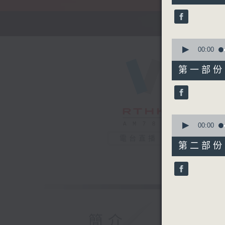
51
minutes,
59
seconds
90%
0
seconds
00:00
of
56
第一部份 P
minutes,
10
seconds
90%
0
seconds
00:00
of
電台直播
56
第二部份 P
minutes,
9
seconds
90%
簡介