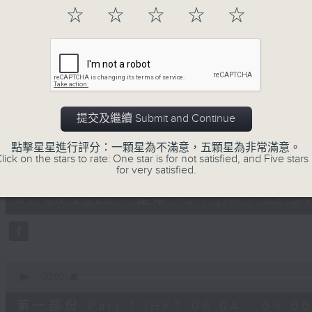
「早」上步履輕盈，
☆
☆
☆
☆
☆
「晨」光伴隨，安定心神。
願你每天有個「自在早晨」。
07/08/2026
提交及繼續 Submit and Continue
自在早晨
點擊星星進行評分：一顆星為不滿意，五顆星為非常滿意。
lick on the stars to rate: One star is for not satisfied, and Five stars 
0
for very satisfied.
seconds
00:00
of
1
07/08/2026 - 足本 Full (HKT 08:04
hour,
51
minutes,
59
seconds
Volume
90%
0
seconds
00:00
of
56
第一部份 Part 1 (HKT 08:04 - 09:00
minutes,