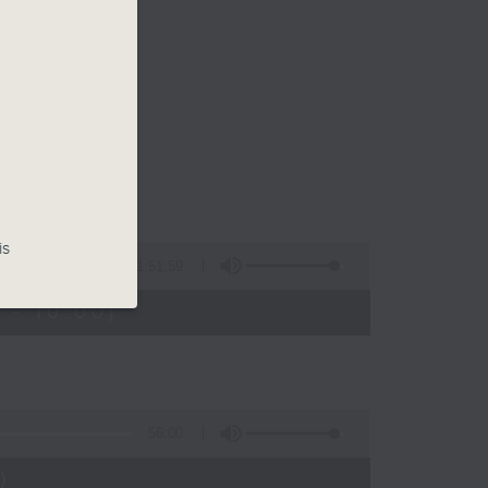
is
1:51:59
 - 10:00)
56:00
)