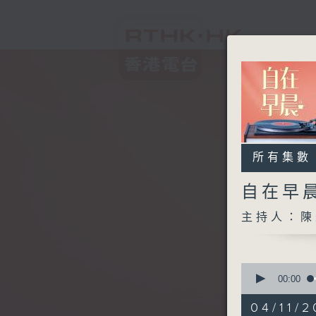
所有集數
自在早
主持人：陳
0
seconds
00:00
of
1
04/11/2
hour,