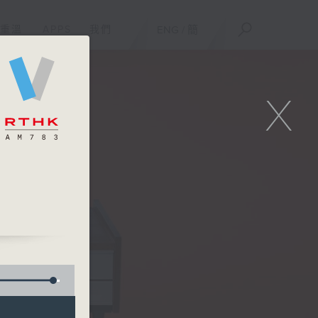
重溫
APPS
我們
ENG
/
簡
X