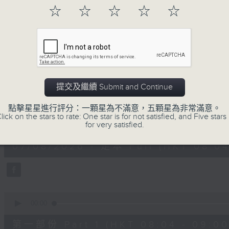
「早」上步履輕盈，
☆
☆
☆
☆
☆
「晨」光伴隨，安定心神。
願你每天有個「自在早晨」。
07/08/2026
提交及繼續 Submit and Continue
自在早晨
點擊星星進行評分：一顆星為不滿意，五顆星為非常滿意。
lick on the stars to rate: One star is for not satisfied, and Five stars 
0
for very satisfied.
seconds
00:00
of
1
07/08/2026 - 足本 Full (HKT 08:04
hour,
51
minutes,
59
seconds
Volume
90%
0
seconds
00:00
of
56
第一部份 Part 1 (HKT 08:04 - 09:00
minutes,