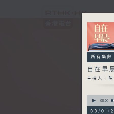
所有集數
自在早
主持人：陳
0
seconds
00:00
of
1
09/01/
hour,