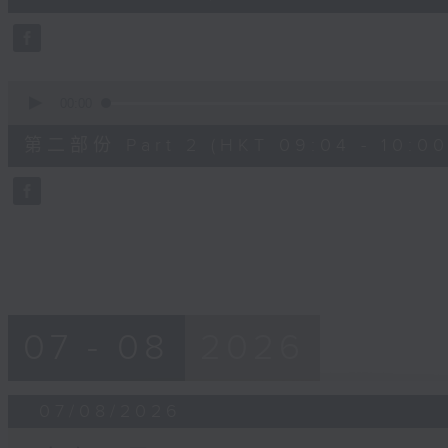
0
seconds
Volume
90%
0
seconds
00:00
of
56
第二部份 Part 2 (HKT 09:04 - 10:00
minutes,
9
seconds
Volume
90%
07 - 08
2026
07/08/2026