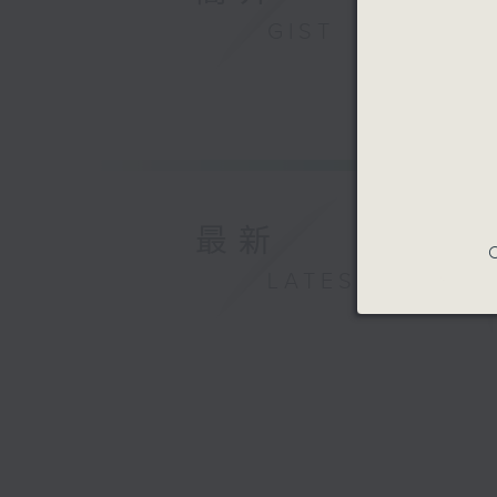
GIST
最新
C
LATEST