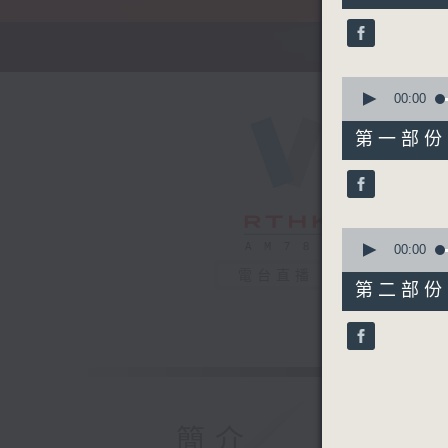
51
minutes,
59
seconds
90%
0
seconds
00:00
of
56
第一部份 P
minutes,
0
seconds
90%
0
seconds
00:00
of
電台直播
56
第二部份 P
minutes,
9
seconds
90%
簡介