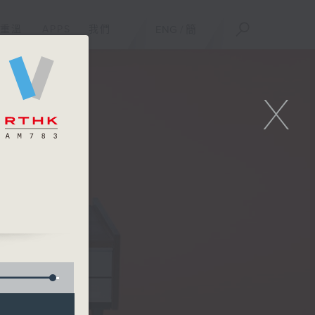
重溫
APPS
我們
ENG
/
簡
X