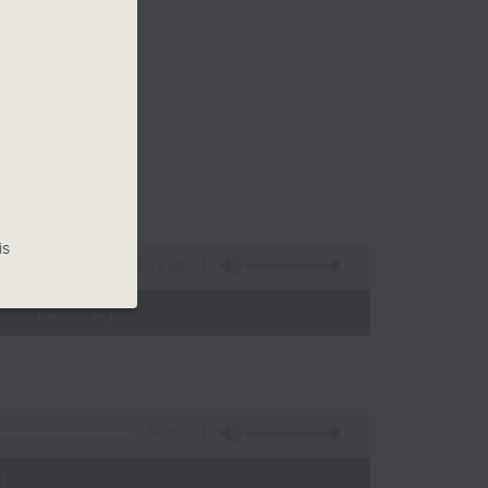
is
1:51:59
 - 10:00)
56:00
)