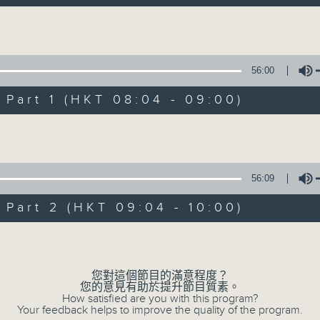
自在早晨 每朝陪你展開輕鬆新一天
Volume
56:00
art 1 (HKT 08:04 - 09:00)
Volume
自在早晨
所有集數
56:09
art 2 (HKT 09:04 - 10:00)
您喜歡這個節目嗎?
Volume
主持人：陳永業
您對這個節目的滿意程度？
您的意見有助於提升節目質素。
「自」夢中甦醒，
How satisfied are you with this program?
Your feedback helps to improve the quality of the program.
「在」音樂中，迎接新的一天，