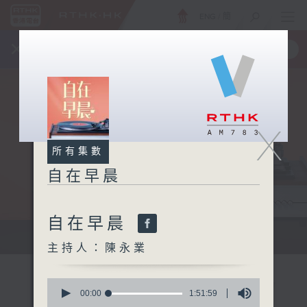
ENG
/
簡
×
全新 RTHK On The Go
取得
一手掌握 RTHK 電台、電視節目
X
所有集數
自在早晨
自在早晨
自在早晨 每朝陪你展開輕鬆新一天
主持人：陳永業
0
seconds
00:00
1:51:59
of