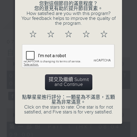
您對這個節目的滿意程度？
您的意見有助於提升節目質素。
How satisfied are you with this program?
Your feedback helps to improve the quality of
最新
LATEST
the program.
☆
☆
☆
☆
☆
07/08/2026
自在早晨
0
seconds
00:00
1:51:59
of
1
07/08/2026 - 足本 Full (HKT
hour,
提交及繼續 Submit
08:04 - 10:00)
51
and Continue
minutes,
59
點擊星星進行評分：一顆星為不滿意，五顆
seconds
星為非常滿意。
Click on the stars to rate: One star is for not
0
satisfied, and Five stars is for very satisfied.
seconds
00:00
56:00
of
56
第一部份 Part 1 (HKT 08:04 -
minutes,
09:00)
0