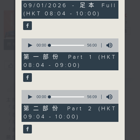
1
09/01/2026 - 足本 Full
hour,
(HKT 08:04 - 10:00)
51
minutes,
59
seconds
自在早晨
電台直播
0
所有集數
seconds
00:00
56:00
of
56
第一部份 Part 1 (HKT
minutes,
08:04 - 09:00)
您喜歡這個節目嗎?
0
seconds
簡介
GIST
0
seconds
00:00
56:09
主持人：陳永業
of
56
「自」夢中甦醒，
第二部份 Part 2 (HKT
minutes,
「在」音樂中，迎接新的一天，
09:04 - 10:00)
9
seconds
「早」上步履輕盈，
「晨」光伴隨，安定心神。
願你每天有個「自在早晨」。