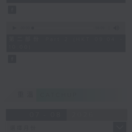
seconds
0
seconds
00:00
56:09
of
56
第二部份 Part 2 (HKT 09:04 -
minutes,
10:00)
9
seconds
重溫
CATCHUP
07 - 08
2026