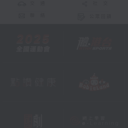
交 通
社 交
聯 絡
公眾回饋