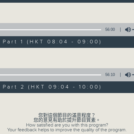
自在早晨 每朝陪你展開輕鬆新一天
Volume
56:00
art 1 (HKT 08:04 - 09:00)
Volume
自在早晨
所有集數
56:10
art 2 (HKT 09:04 - 10:00)
您喜歡這個節目嗎?
Volume
主持人：陳永業
您對這個節目的滿意程度？
您的意見有助於提升節目質素。
「自」夢中甦醒，
How satisfied are you with this program?
Your feedback helps to improve the quality of the program.
「在」音樂中，迎接新的一天，