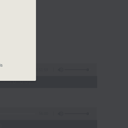
is
1:51:59
 - 10:00)
56:00
)