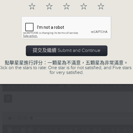
「早」上步履輕盈，
☆
☆
☆
☆
☆
「晨」光伴隨，安定心神。
願你每天有個「自在早晨」。
06/08/2026
提交及繼續 Submit and Continue
自在早晨
點擊星星進行評分：一顆星為不滿意，五顆星為非常滿意。
lick on the stars to rate: One star is for not satisfied, and Five stars 
0
for very satisfied.
seconds
00:00
of
1
06/08/2026 - 足本 Full (HKT 08:04
hour,
51
minutes,
59
seconds
Volume
90%
0
seconds
00:00
of
56
第一部份 Part 1 (HKT 08:04 - 09:00
minutes,