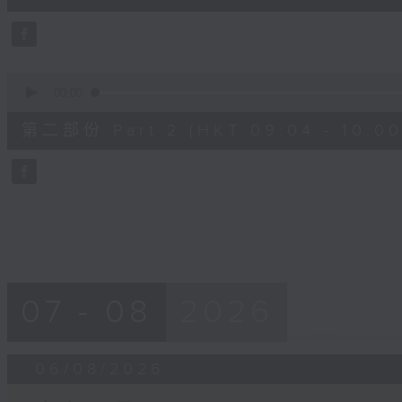
0
seconds
Volume
90%
0
seconds
00:00
of
56
第二部份 Part 2 (HKT 09:04 - 10:00
minutes,
9
seconds
Volume
90%
07 - 08
2026
06/08/2026