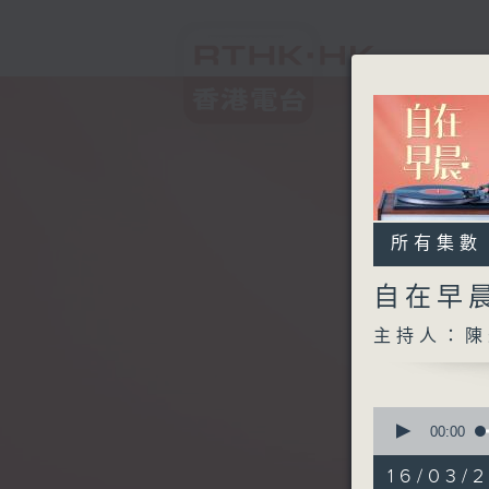
所有集數
自在早
主持人：陳
0
seconds
00:00
of
1
16/03/2
hour,