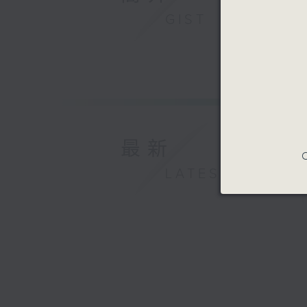
GIST
最新
C
LATEST