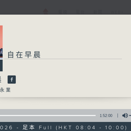
電視
電台
新聞
WEB+
自在早晨
晨
永業
1:52:00
026 - 足本 Full (HKT 08:04 - 10:00)