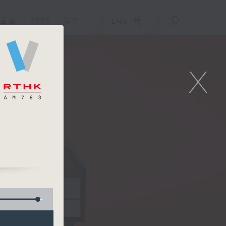
重溫
APPS
我們
ENG
/
簡
X