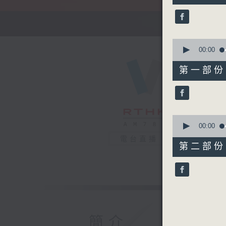
52
minutes,
0
seconds
90%
0
seconds
00:00
of
56
第一部份 P
minutes,
0
seconds
90%
0
seconds
00:00
of
電台直播
56
第二部份 P
minutes,
10
seconds
90%
簡介