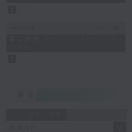
seconds
0
seconds
00:00
56:09
of
56
第二部份 Part 2 (HKT 09:04 -
minutes,
10:00)
9
seconds
重溫
CATCHUP
07 - 08
2026