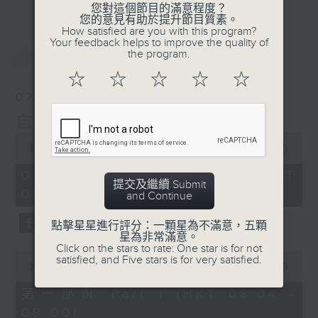
您對這個節目的滿意程度？
您的意見有助於提升節目質素。
How satisfied are you with this program?
Your feedback helps to improve the quality of
最新
LATEST
the program.
☆
☆
☆
☆
☆
07/08/2026
自在早晨
0
seconds
00:00
1:51:59
of
1
07/08/2026 - 足本 Full (HKT
hour,
提交及繼續 Submit
08:04 - 10:00)
51
and Continue
minutes,
59
點擊星星進行評分：一顆星為不滿意，五顆
seconds
星為非常滿意。
Click on the stars to rate: One star is for not
0
satisfied, and Five stars is for very satisfied.
seconds
00:00
56:00
of
56
第一部份 Part 1 (HKT 08:04 -
minutes,
09:00)
0