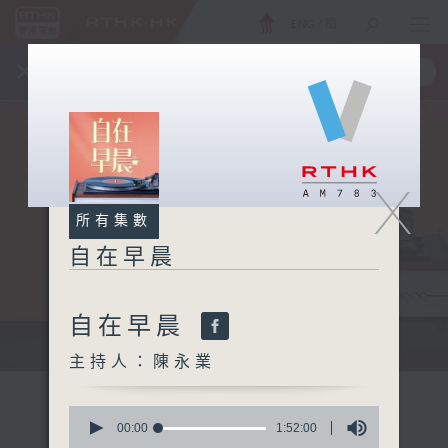
ENG
/
簡
×
全新 RTHK On The Go
取得
一手掌握 RTHK 電台、電視節目
X
所有集數
自在早晨
自在早晨
自在早晨 每朝陪你展開輕鬆新一天
主持人：陳永業
0
seconds
00:00
1:52:00
of