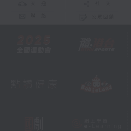
交 通
社 交
聯 絡
公眾回饋