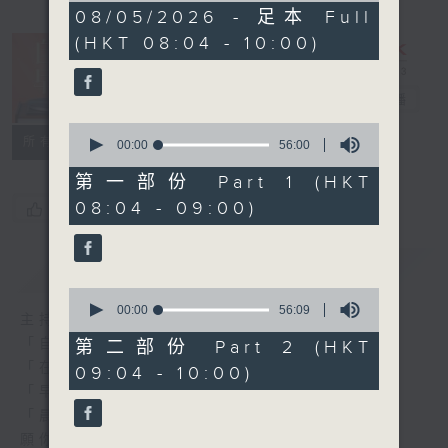
1
08/05/2026 - 足本 Full
hour,
(HKT 08:04 - 10:00)
52
minutes,
0
seconds
自在早晨
電台直播
0
所有集數
seconds
00:00
56:00
of
56
第一部份 Part 1 (HKT
minutes,
08:04 - 09:00)
您喜歡這個節目嗎?
0
seconds
簡介
GIST
0
seconds
00:00
56:09
主持人：陳永業
of
56
「自」夢中甦醒，
第二部份 Part 2 (HKT
minutes,
「在」音樂中，迎接新的一天，
09:04 - 10:00)
9
seconds
「早」上步履輕盈，
「晨」光伴隨，安定心神。
願你每天有個「自在早晨」。