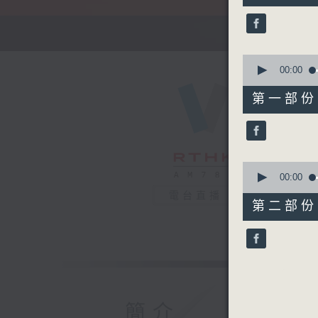
52
minutes,
0
seconds
90%
0
seconds
00:00
of
56
第一部份 P
minutes,
0
seconds
90%
0
seconds
00:00
of
電台直播
56
第二部份 P
minutes,
9
seconds
90%
簡介