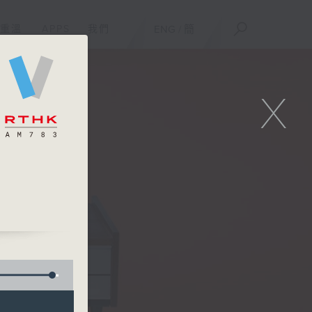
重溫
APPS
我們
ENG
/
簡
X