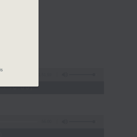
is
1:51:59
 - 10:00)
56:00
)