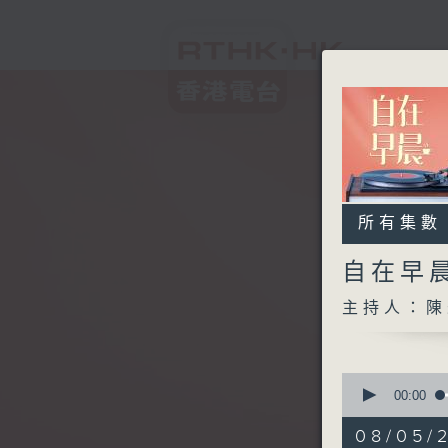
所有集數
自在早
主持人：陳
0
seconds
00:00
of
1
08/05/
hour,