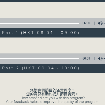
自在早晨 每朝陪你展開輕鬆新一天
Volume
56:00
art 1 (HKT 08:04 - 09:00)
Volume
自在早晨
所有集數
56:09
art 2 (HKT 09:04 - 10:00)
您喜歡這個節目嗎?
Volume
主持人：陳永業
您對這個節目的滿意程度？
您的意見有助於提升節目質素。
「自」夢中甦醒，
How satisfied are you with this program?
Your feedback helps to improve the quality of the program.
「在」音樂中，迎接新的一天，