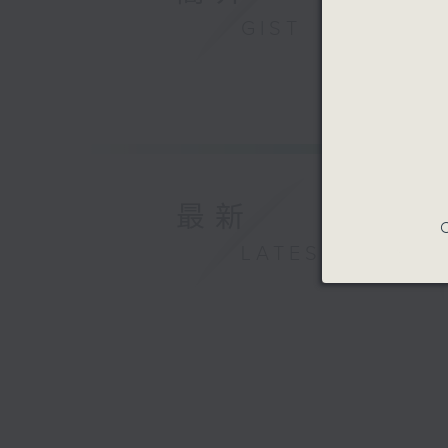
GIST
最新
C
LATEST