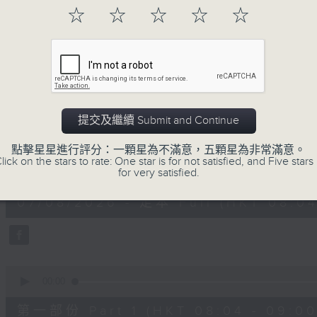
「早」上步履輕盈，
☆
☆
☆
☆
☆
「晨」光伴隨，安定心神。
願你每天有個「自在早晨」。
07/08/2026
提交及繼續 Submit and Continue
自在早晨
點擊星星進行評分：一顆星為不滿意，五顆星為非常滿意。
lick on the stars to rate: One star is for not satisfied, and Five stars 
0
for very satisfied.
seconds
00:00
of
1
07/08/2026 - 足本 Full (HKT 08:04
hour,
51
minutes,
59
seconds
Volume
90%
0
seconds
00:00
of
56
第一部份 Part 1 (HKT 08:04 - 09:00
minutes,