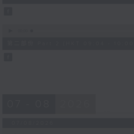
0
seconds
Volume
90%
0
seconds
00:00
of
56
第二部份 Part 2 (HKT 09:04 - 10:00
minutes,
9
seconds
Volume
90%
07 - 08
2026
07/08/2026