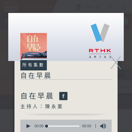
ENG
/
簡
×
全新 RTHK On The Go
取得
一手掌握 RTHK 電台、電視節目
X
所有集數
自在早晨
自在早晨
自在早晨 每朝陪你展開輕鬆新一天
主持人：陳永業
0
seconds
00:00
00:00
of