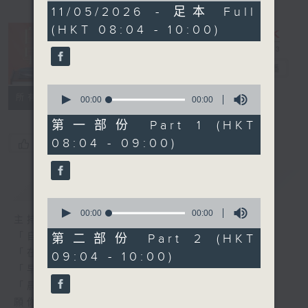
0
11/05/2026 - 足本 Full
seconds
(HKT 08:04 - 10:00)
自在早晨
電台直播
0
所有集數
seconds
00:00
00:00
of
0
第一部份 Part 1 (HKT
seconds
08:04 - 09:00)
您喜歡這個節目嗎?
簡介
GIST
0
seconds
00:00
00:00
主持人：陳永業
of
0
「自」夢中甦醒，
第二部份 Part 2 (HKT
seconds
「在」音樂中，迎接新的一天，
09:04 - 10:00)
「早」上步履輕盈，
「晨」光伴隨，安定心神。
願你每天有個「自在早晨」。