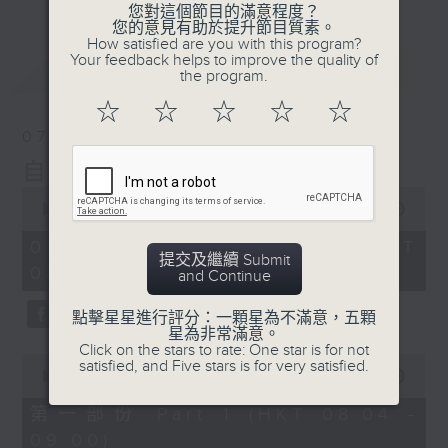
您對這個節目的滿意程度？
您的意見有助於提升節目質素。
How satisfied are you with this program?
Your feedback helps to improve the quality of
最新
LATEST
the program.
☆
☆
☆
☆
☆
07/08/2026
自在早晨
0
seconds
00:00
1:51:59
of
1
07/08/2026 - 足本 Full (HKT
hour,
提交及繼續 Submit
08:04 - 10:00)
51
and Continue
minutes,
59
點擊星星進行評分：一顆星為不滿意，五顆
seconds
星為非常滿意。
Click on the stars to rate: One star is for not
0
satisfied, and Five stars is for very satisfied.
seconds
00:00
56:00
of
56
第一部份 Part 1 (HKT 08:04 -
minutes,
09:00)
0