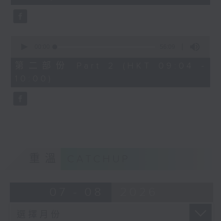
seconds
0
seconds
00:00
56:09
of
56
第二部份 Part 2 (HKT 09:04 -
minutes,
10:00)
9
seconds
重溫
CATCHUP
07 - 08
2026