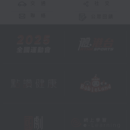
交 通
社 交
聯 絡
公眾回饋