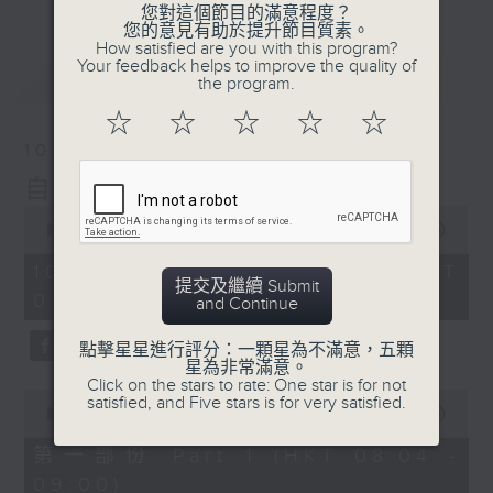
您對這個節目的滿意程度？
您的意見有助於提升節目質素。
How satisfied are you with this program?
Your feedback helps to improve the quality of
最新
LATEST
the program.
☆
☆
☆
☆
☆
10/08/2026
自在早晨
0
seconds
00:00
1:51:59
of
1
10/08/2026 - 足本 Full (HKT
hour,
提交及繼續 Submit
08:04 - 10:00)
51
and Continue
minutes,
59
點擊星星進行評分：一顆星為不滿意，五顆
seconds
星為非常滿意。
Click on the stars to rate: One star is for not
0
satisfied, and Five stars is for very satisfied.
seconds
00:00
56:10
of
56
第一部份 Part 1 (HKT 08:04 -
minutes,
09:00)
10