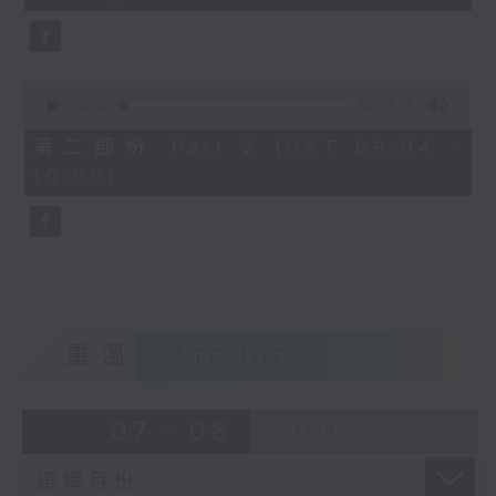
seconds
0
seconds
00:00
56:09
of
56
第二部份 Part 2 (HKT 09:04 -
minutes,
10:00)
9
seconds
重溫
CATCHUP
07 - 08
2026