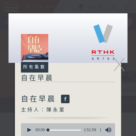
ENG
/
簡
×
全新 RTHK On The Go
取得
一手掌握 RTHK 電台、電視節目
X
所有集數
自在早晨
自在早晨
自在早晨 每朝陪你展開輕鬆新一天
主持人：陳永業
0
seconds
00:00
1:51:59
of