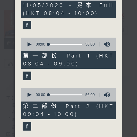
1
11/05/2026 - 足本 Full
hour,
(HKT 08:04 - 10:00)
51
minutes,
59
seconds
自在早晨
電台直播
0
所有集數
seconds
00:00
56:00
of
56
第一部份 Part 1 (HKT
minutes,
08:04 - 09:00)
您喜歡這個節目嗎?
0
seconds
簡介
GIST
0
seconds
00:00
56:09
主持人：陳永業
of
56
「自」夢中甦醒，
第二部份 Part 2 (HKT
minutes,
「在」音樂中，迎接新的一天，
09:04 - 10:00)
9
seconds
「早」上步履輕盈，
「晨」光伴隨，安定心神。
願你每天有個「自在早晨」。