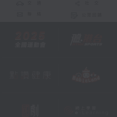
交 通
社 交
聯 絡
公眾回饋