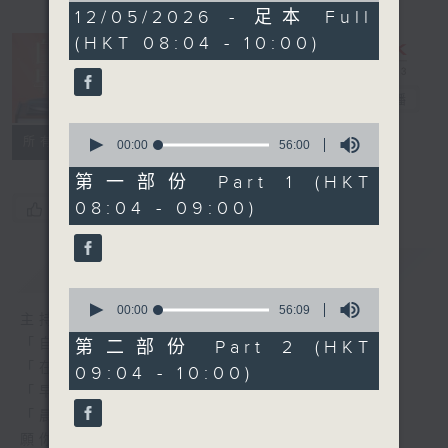
1
12/05/2026 - 足本 Full
hour,
(HKT 08:04 - 10:00)
52
minutes,
0
seconds
自在早晨
電台直播
0
所有集數
seconds
00:00
56:00
of
56
第一部份 Part 1 (HKT
minutes,
08:04 - 09:00)
您喜歡這個節目嗎?
0
seconds
簡介
GIST
0
seconds
00:00
56:09
主持人：陳永業
of
56
「自」夢中甦醒，
第二部份 Part 2 (HKT
minutes,
「在」音樂中，迎接新的一天，
09:04 - 10:00)
9
seconds
「早」上步履輕盈，
「晨」光伴隨，安定心神。
願你每天有個「自在早晨」。