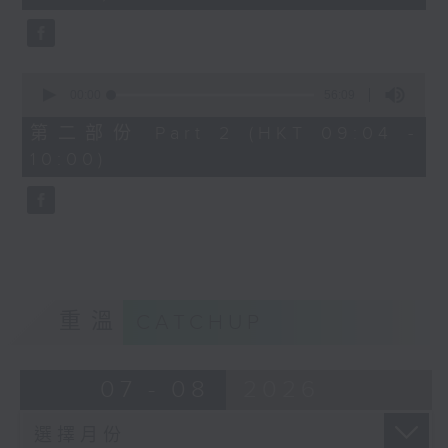
seconds
0
seconds
00:00
56:09
of
56
第二部份 Part 2 (HKT 09:04 -
minutes,
10:00)
9
seconds
重溫
CATCHUP
07 - 08
2026