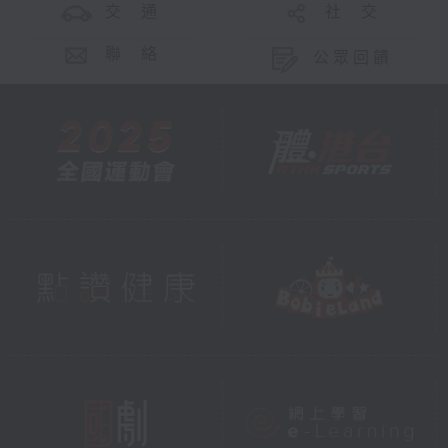
交 通
社 交
聯 絡
公眾回饋