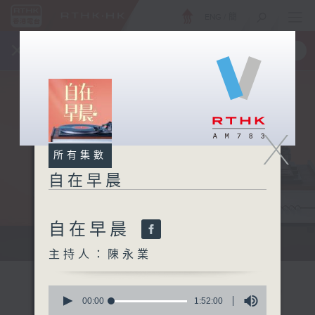
ENG
/
簡
×
全新 RTHK On The Go
取得
一手掌握 RTHK 電台、電視節目
X
所有集數
自在早晨
自在早晨
自在早晨 每朝陪你展開輕鬆新一天
主持人：陳永業
0
seconds
00:00
1:52:00
of