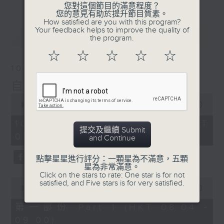
您對這個節目的滿意程度？
您的意見有助於提升節目質素。
How satisfied are you with this program?
Your feedback helps to improve the quality of
最新
LATEST
the program.
☆
☆
☆
☆
☆
10/08/2026
自在早晨
0
seconds
00:00
1:51:59
of
1
10/08/2026 - 足本 Full (HKT
hour,
提交及繼續 Submit
08:04 - 10:00)
51
and Continue
minutes,
59
點擊星星進行評分：一顆星為不滿意，五顆
seconds
星為非常滿意。
Click on the stars to rate: One star is for not
0
satisfied, and Five stars is for very satisfied.
seconds
00:00
56:10
of
56
第一部份 Part 1 (HKT 08:04 -
minutes,
09:00)
10