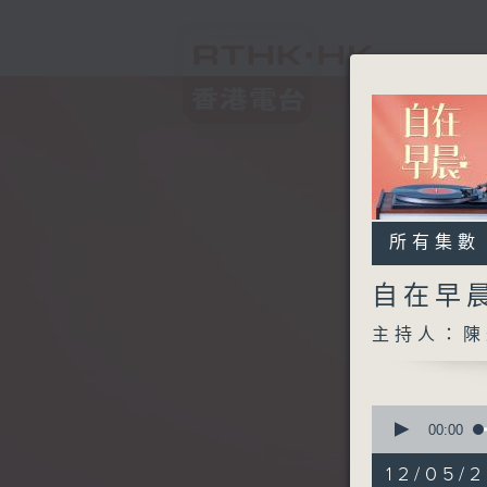
所有集數
自在早
主持人：陳
0
seconds
00:00
of
1
12/05/2
hour,