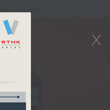
重溫
APPS
我們
ENG
/
簡
X