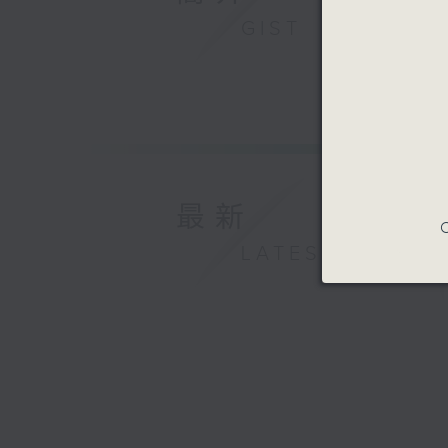
GIST
最新
C
LATEST