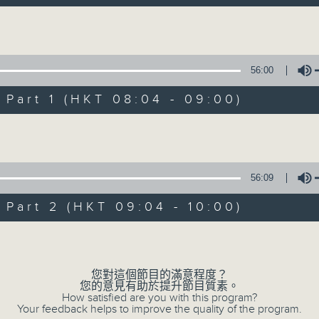
自在早晨 每朝陪你展開輕鬆新一天
Volume
56:00
art 1 (HKT 08:04 - 09:00)
Volume
自在早晨
所有集數
56:09
art 2 (HKT 09:04 - 10:00)
您喜歡這個節目嗎?
Volume
主持人：陳永業
您對這個節目的滿意程度？
您的意見有助於提升節目質素。
「自」夢中甦醒，
How satisfied are you with this program?
Your feedback helps to improve the quality of the program.
「在」音樂中，迎接新的一天，