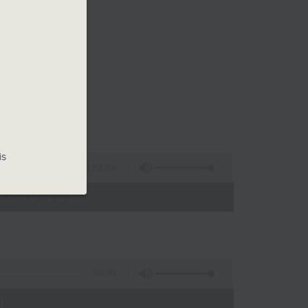
is
1:51:59
 - 10:00)
56:00
)