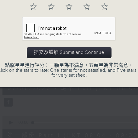
「早」上步履輕盈，
☆
☆
☆
☆
☆
「晨」光伴隨，安定心神。
願你每天有個「自在早晨」。
07/08/2026
提交及繼續 Submit and Continue
自在早晨
點擊星星進行評分：一顆星為不滿意，五顆星為非常滿意。
lick on the stars to rate: One star is for not satisfied, and Five stars 
0
for very satisfied.
seconds
00:00
of
1
07/08/2026 - 足本 Full (HKT 08:04
hour,
51
minutes,
59
seconds
Volume
90%
0
seconds
00:00
of
56
第一部份 Part 1 (HKT 08:04 - 09:00
minutes,