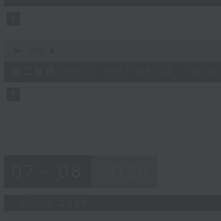
0
seconds
Volume
90%
0
seconds
00:00
of
56
第二部份 Part 2 (HKT 09:04 - 10:00
minutes,
9
seconds
Volume
90%
07 - 08
2026
07/08/2026