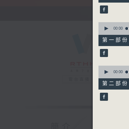
52
minutes,
0
seconds
90%
0
seconds
00:00
of
56
第一部份 P
minutes,
0
seconds
90%
0
seconds
00:00
of
電台直播
56
第二部份 P
minutes,
9
seconds
90%
簡介