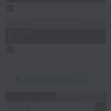
seconds
0
seconds
00:00
56:09
of
56
第二部份 Part 2 (HKT 09:04 -
minutes,
10:00)
9
seconds
重溫
CATCHUP
07 - 08
2026