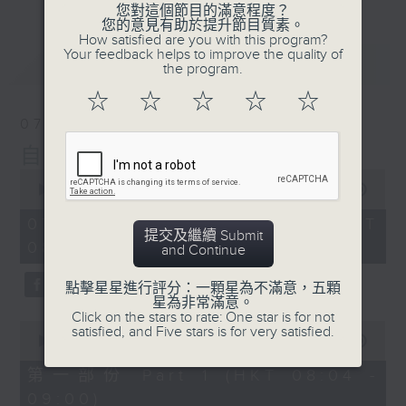
您對這個節目的滿意程度？
您的意見有助於提升節目質素。
How satisfied are you with this program?
Your feedback helps to improve the quality of
最新
LATEST
the program.
☆
☆
☆
☆
☆
07/08/2026
自在早晨
0
seconds
00:00
1:51:59
of
1
07/08/2026 - 足本 Full (HKT
hour,
提交及繼續 Submit
08:04 - 10:00)
51
and Continue
minutes,
59
點擊星星進行評分：一顆星為不滿意，五顆
seconds
星為非常滿意。
Click on the stars to rate: One star is for not
0
satisfied, and Five stars is for very satisfied.
seconds
00:00
56:00
of
56
第一部份 Part 1 (HKT 08:04 -
minutes,
09:00)
0