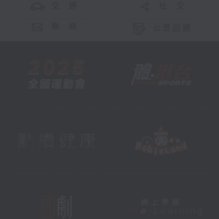
交 通
社 交
聯 絡
公眾回饋