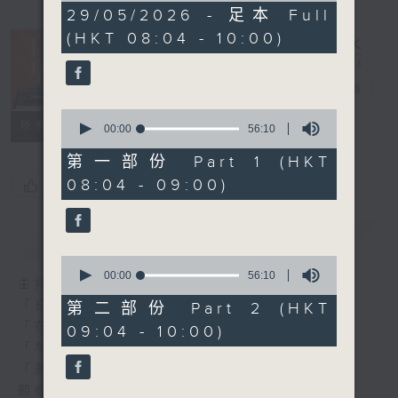
1
29/05/2026 - 足本 Full
hour,
(HKT 08:04 - 10:00)
52
minutes,
0
seconds
自在早晨
電台直播
0
所有集數
seconds
00:00
56:10
of
56
第一部份 Part 1 (HKT
minutes,
08:04 - 09:00)
您喜歡這個節目嗎?
10
seconds
簡介
GIST
0
seconds
00:00
56:10
主持人：陳永業
of
56
「自」夢中甦醒，
第二部份 Part 2 (HKT
minutes,
「在」音樂中，迎接新的一天，
09:04 - 10:00)
10
seconds
「早」上步履輕盈，
「晨」光伴隨，安定心神。
願你每天有個「自在早晨」。