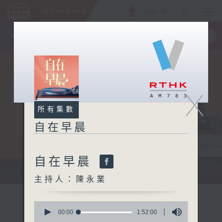
ENG
/
簡
×
全新 RTHK On The Go
取得
一手掌握 RTHK 電台、電視節目
X
所有集數
自在早晨
自在早晨
自在早晨 每朝陪你展開輕鬆新一天
主持人：陳永業
0
seconds
00:00
1:52:00
of