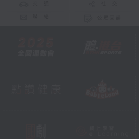
交 通
社 交
聯 絡
公眾回饋