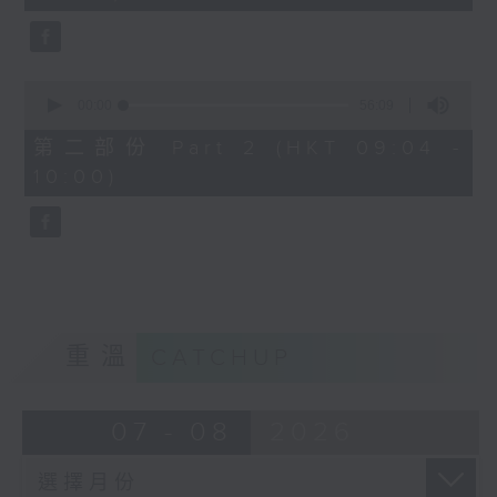
seconds
0
seconds
00:00
56:09
of
56
第二部份 Part 2 (HKT 09:04 -
minutes,
10:00)
9
seconds
重溫
CATCHUP
07 - 08
2026