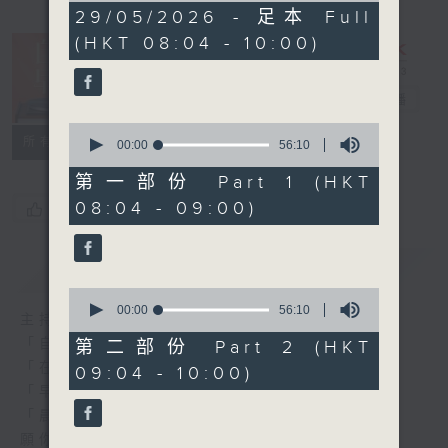
1
29/05/2026 - 足本 Full
hour,
(HKT 08:04 - 10:00)
52
minutes,
0
seconds
自在早晨
電台直播
0
所有集數
seconds
00:00
56:10
of
56
第一部份 Part 1 (HKT
minutes,
08:04 - 09:00)
您喜歡這個節目嗎?
10
seconds
簡介
GIST
0
seconds
00:00
56:10
主持人：陳永業
of
56
「自」夢中甦醒，
第二部份 Part 2 (HKT
minutes,
「在」音樂中，迎接新的一天，
09:04 - 10:00)
10
seconds
「早」上步履輕盈，
「晨」光伴隨，安定心神。
願你每天有個「自在早晨」。