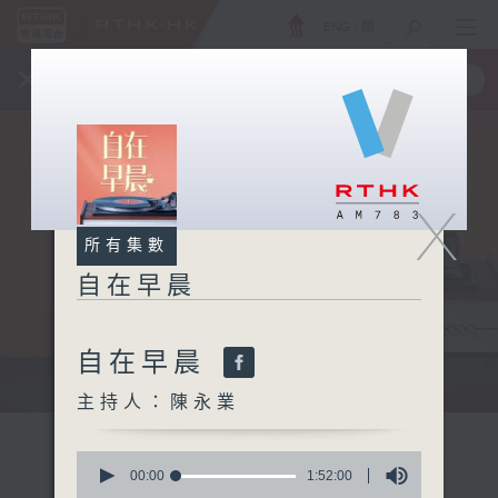
ENG
/
簡
×
全新 RTHK On The Go
取得
一手掌握 RTHK 電台、電視節目
X
所有集數
自在早晨
自在早晨
自在早晨 每朝陪你展開輕鬆新一天
主持人：陳永業
0
seconds
00:00
1:52:00
of