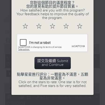
您對這個節目的滿意程度？
您的意見有助於提升節目質素。
How satisfied are you with this program?
Your feedback helps to improve the quality of
最新
LATEST
the program.
☆
☆
☆
☆
☆
10/08/2026
自在早晨
0
seconds
00:00
1:51:59
of
1
10/08/2026 - 足本 Full (HKT
hour,
提交及繼續 Submit
08:04 - 10:00)
51
and Continue
minutes,
59
點擊星星進行評分：一顆星為不滿意，五顆
seconds
星為非常滿意。
Click on the stars to rate: One star is for not
0
satisfied, and Five stars is for very satisfied.
seconds
00:00
56:10
of
56
第一部份 Part 1 (HKT 08:04 -
minutes,
09:00)
10