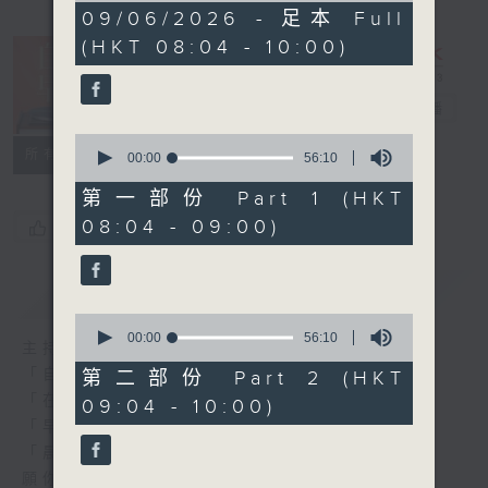
1
09/06/2026 - 足本 Full
hour,
(HKT 08:04 - 10:00)
52
minutes,
0
seconds
自在早晨
電台直播
0
所有集數
seconds
00:00
56:10
of
56
第一部份 Part 1 (HKT
minutes,
08:04 - 09:00)
您喜歡這個節目嗎?
10
seconds
簡介
GIST
0
seconds
00:00
56:10
主持人：陳永業
of
56
「自」夢中甦醒，
第二部份 Part 2 (HKT
minutes,
「在」音樂中，迎接新的一天，
09:04 - 10:00)
10
seconds
「早」上步履輕盈，
「晨」光伴隨，安定心神。
願你每天有個「自在早晨」。