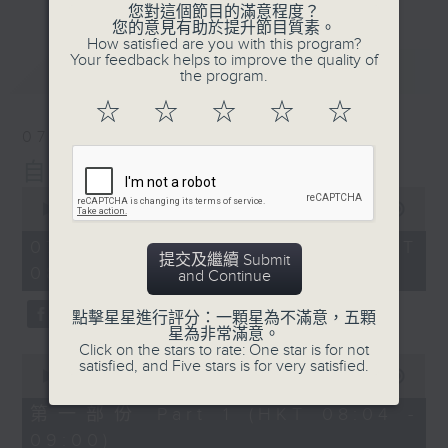
您對這個節目的滿意程度？
您的意見有助於提升節目質素。
How satisfied are you with this program?
Your feedback helps to improve the quality of
最新
LATEST
the program.
☆
☆
☆
☆
☆
07/08/2026
自在早晨
0
seconds
00:00
1:51:59
of
1
07/08/2026 - 足本 Full (HKT
hour,
提交及繼續 Submit
08:04 - 10:00)
51
and Continue
minutes,
59
點擊星星進行評分：一顆星為不滿意，五顆
seconds
星為非常滿意。
Click on the stars to rate: One star is for not
0
satisfied, and Five stars is for very satisfied.
seconds
00:00
56:00
of
56
第一部份 Part 1 (HKT 08:04 -
minutes,
09:00)
0