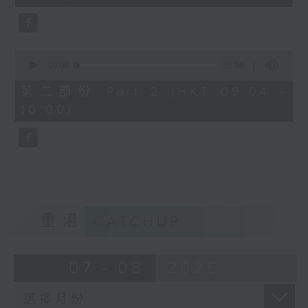
seconds
0
seconds
00:00
56:09
of
56
第二部份 Part 2 (HKT 09:04 -
minutes,
10:00)
9
seconds
重溫
CATCHUP
07 - 08
2026