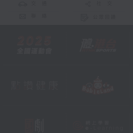
交 通
社 交
聯 絡
公眾回饋