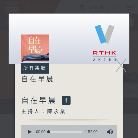
ENG
/
簡
×
全新 RTHK On The Go
取得
一手掌握 RTHK 電台、電視節目
X
所有集數
自在早晨
自在早晨
自在早晨 每朝陪你展開輕鬆新一天
主持人：陳永業
0
seconds
00:00
1:52:00
of