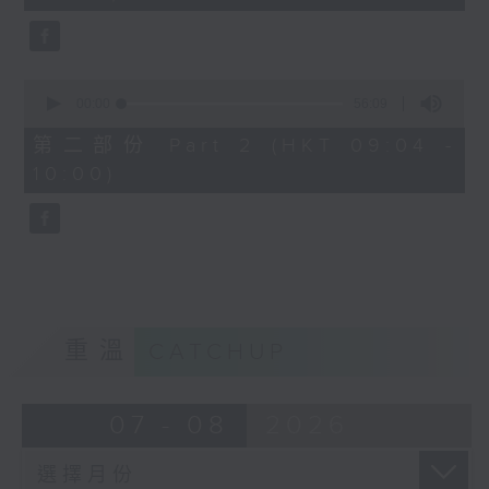
seconds
0
seconds
00:00
56:09
of
56
第二部份 Part 2 (HKT 09:04 -
minutes,
10:00)
9
seconds
重溫
CATCHUP
07 - 08
2026