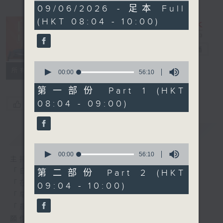
1
09/06/2026 - 足本 Full
hour,
(HKT 08:04 - 10:00)
52
minutes,
0
seconds
自在早晨
電台直播
0
所有集數
seconds
00:00
56:10
of
56
第一部份 Part 1 (HKT
minutes,
08:04 - 09:00)
您喜歡這個節目嗎?
10
seconds
簡介
GIST
0
seconds
00:00
56:10
主持人：陳永業
of
56
「自」夢中甦醒，
第二部份 Part 2 (HKT
minutes,
「在」音樂中，迎接新的一天，
09:04 - 10:00)
10
seconds
「早」上步履輕盈，
「晨」光伴隨，安定心神。
願你每天有個「自在早晨」。