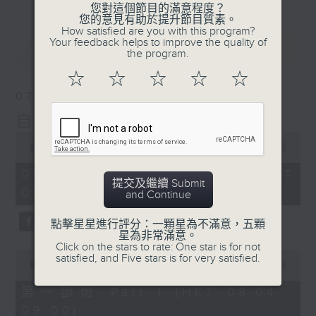
您對這個節目的滿意程度？
您的意見有助於提升節目質素。
How satisfied are you with this program?
Your feedback helps to improve the quality of
最新
LATEST
the program.
☆
☆
☆
☆
☆
07/08/2026
自在早晨
0
seconds
00:00
1:51:59
of
1
07/08/2026 - 足本 Full (HKT
hour,
提交及繼續 Submit
08:04 - 10:00)
51
and Continue
minutes,
59
點擊星星進行評分：一顆星為不滿意，五顆
seconds
星為非常滿意。
Click on the stars to rate: One star is for not
0
satisfied, and Five stars is for very satisfied.
seconds
00:00
56:00
of
56
第一部份 Part 1 (HKT 08:04 -
minutes,
09:00)
0