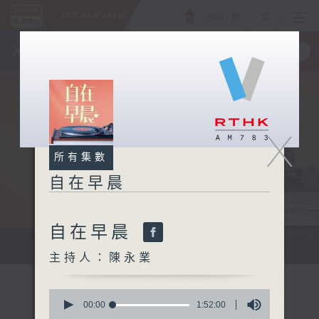
ENG
/
簡
×
全新 RTHK On The Go
取得
一手掌握 RTHK 電台、電視節目
X
所有集數
自在早晨
自在早晨
自在早晨 每朝陪你展開輕鬆新一天
主持人：陳永業
0
seconds
00:00
1:52:00
of